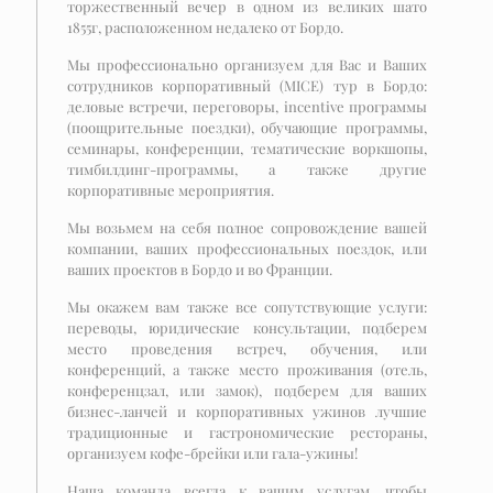
торжественный вечер в одном из великих шато
1855г, расположенном недалеко от Бордо.
Мы профессионально организуем для Вас и Ваших
сотрудников корпоративный (MICE) тур в Бордо:
деловые встречи, переговоры, incentive программы
(поощрительные поездки), обучающие программы,
семинары, конференции, тематические воркшопы,
тимбилдинг-программы, а также другие
корпоративные мероприятия.
Мы возьмем на себя полное сопровождение вашей
компании, ваших профессиональных поездок, или
ваших проектов в Бордо и во Франции.
Мы окажем вам также все сопутствующие услуги:
переводы, юридические консультации, подберем
место проведения встреч, обучения, или
конференций, а также место проживания (отель,
конференцзал, или замок), подберем для ваших
бизнес-ланчей и корпоративных ужинов лучшие
традиционные и гастрономические рестораны,
организуем кофе-брейки или гала-ужины!
Наша команда всегда к вашим услугам, чтобы