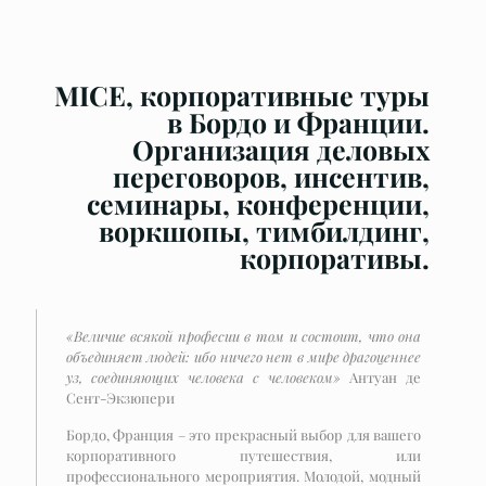
MICE, корпоративные туры
в Бордо и Франции.
Организация деловых
переговоров, инсентив,
семинары, конференции,
воркшопы, тимбилдинг,
корпоративы.
«Величие всякой професии в том и состоит, что она
объединяет людей: ибо ничего нет в мире драгоценнее
уз, соединяющих человека с человеком»
Антуан де
Сент-Экзюпери
Бордо, Франция – это прекрасный выбор для вашего
корпоративного путешествия, или
профессионального мероприятия. Молодой, модный