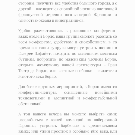
стороны, получить все удобства большого города, а с
другой – насладиться спокойной жизнью настоящей
французской деревни юго-западной Франции и
близостью океана и виноградников.
Удобно разместившись в роскошных конференц-
залах отелей Бордо, ваша группа сможет работать со
всем комфортом, удобством и спокойствием, в то
время как ваши супруги могут устроить шопинг в
Галерее Лафайет, походить по маленьким местным
бутикам, побродить по маленьким улочкам Бордо,
открыть жемчужину нашей архитектуры – Гран
Театр де Бордо, или частные особняки – свидетели
Золотого века Бордо.
Для более крупных мероприятий, в Бордо имеются
конференц-центры, оснащенные новейшими
технологиями и элегантной и комфортабельной
обстановкой.
А тон вашего вечера вы можете выбрать сами:
расслабиться с вашей командой на набережной
Гаронны; устроить барбекью в средневековом
замке; или ужин престиж в особняке 18го века, или