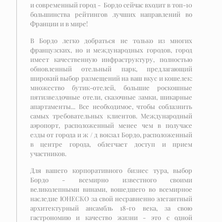
и современный город - Бордо сейчас входит в топ-10
большинства рейтингов лучших направлений во
Франции и в мире!
В Бордо легко добраться не только из многих
французских, но и международных городов, город
имеет качественную инфраструктуру, полностью
обновленный отельный парк, предлагающий
широкий выбор размещений на ваш вкус и кошелек:
множество бутик-отелей, большие роскошные
пятизвездочные отели, сказочные замки, шикарные
апартаменты... Все необходимое, чтобы соблазнить
самых требовательных клиентов. Международный
аэропорт, расположенный менее чем в получасе
езды от города и ж / д вокзал Бордо, расположенный
в центре города, облегчает доступ и прием
участников.
Для вашего корпоративного бизнес тура, выбор
Бордо - всемирно известного своими
великолепными винами, вошедшего во всемирное
наследие ЮНЕСКО за свой несравненно элегантный
архитектурный ансамбль 18-го века, за свою
гастрономию и качество жизни - это с одной