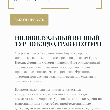
ЗАБРОНИРОВАТЬ
ИНДИВИДУАЛЬНЫЙ ВИННЫЙ
ТУР ПО БОРДО, ГРАВ И СОТЕРН
Откройте для себя лучшие вина Бордо во время
индивидуальной винной экскурсии по регионам
Грав,
Пессак-Леоньян, Сотерн и Барсак.
Этот эксклюзивный
тур позволит вам познакомиться с одними из самых
престижных винодельческих регионов Франции,
знаменитыми своими великими красными, белыми и
сладкими винами.
Во время экскурсии вы посетите известные
винодельческие шато и семейные хозяйства, где
создаются вина мирового уровня. Вас ждут
экскурсии по
виноградникам и погребам, профессиональные
дегустации
и знакомство с многовековыми традициями