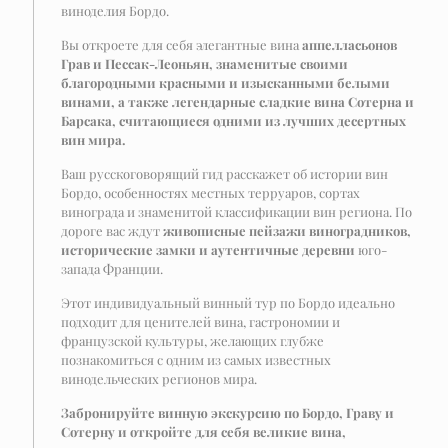
виноделия Бордо.
Вы откроете для себя элегантные вина
аппелласьонов
Грав и Пессак-Леоньян, знаменитые своими
благородными красными и изысканными белыми
винами, а также легендарные сладкие вина Сотерна и
Барсака, считающиеся одними из лучших десертных
вин мира.
Ваш русскоговорящий гид расскажет об истории вин
Бордо, особенностях местных терруаров, сортах
винограда и знаменитой классификации вин региона. По
дороге вас ждут
живописные пейзажи виноградников,
исторические замки и аутентичные деревни
юго-
запада Франции.
Этот индивидуальный винный тур по Бордо идеально
подходит для ценителей вина, гастрономии и
французской культуры, желающих глубже
познакомиться с одним из самых известных
винодельческих регионов мира.
Забронируйте винную экскурсию по Бордо, Граву и
Сотерну и откройте для себя великие вина,