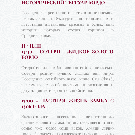
ИСТОРИЧЕСКИЙ ТЕРРУАР БОРДО
Посещение престижного шато в аппелласьоне
Пессак-Леоньян. Экскурсия по винодельне и
дегустация элегантных красных и белых вин,
история которых уходит корнями в
Средневековье.
И / ИЛИ
15:30 – СОТЕРН - ЖИДКОЕ ЗОЛОТО
БОРДО
Откройте для себя знаменитый аппелласьон
Сотерн, родину лучших сладких вин мира.
Посещение семейного шато Grand Cru Classé,
знакомство с особенностями производства и
дегустация легендарных вин Сотерна.
17:00 – ЧАСТНАЯ ЖИЗНЬ ЗАМКА С
1306 ГОДА
Эксклюзивное посещение великолепного
средневекового замка, принадлежащего одной
семье уже более семи веков. Хозяин лично
проведёт экскурсию и расскажет историю своего