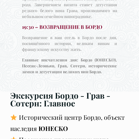
рода. Завершением визита станет дегустация
редкого белого вина Грава, производимого на
небольшом семейном винограднике.
19:30 – ВОЗВРАЩЕНИЕ В БОРДО
Возвращение в ваш отель в Бордо после дня,
посвящённого истории, великим винам и
французскому искусству жить.
Главные впечатления дня: Бордо (ЮНЕСКО),
Пессак-Леоньян, Грав, Сотерн, исторические
замки и дегустации великих вин Бордо.
Экскурсия Бордо - Грав -
Сотерн: Главное
Исторический центр Бордо, объект
наследия
ЮНЕСКО