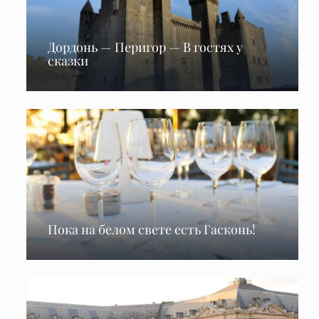
Дордонь — Перигор — В гостях у
сказки
Пока на белом свете есть Гасконь!