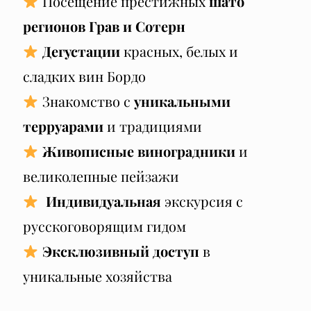
Посещение престижных
шато
регионов Грав и Сотерн
Дегустации
красных, белых и
сладких вин Бордо
Знакомство с
уникальными
терруарами
и традициями
Живописные виноградники
и
великолепные пейзажи
Индивидуальная
экскурсия с
русскоговорящим гидом
Эксклюзивный доступ
в
уникальные хозяйства