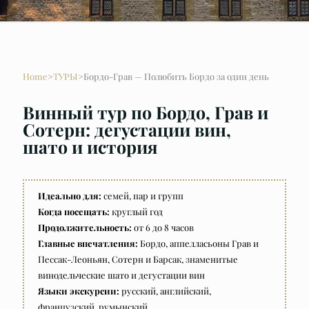
Home
>
ТУРЫ
>
Бордо-Грав — Полюбить Бордо за один день
Винный тур по Бордо, Грав и
Сотерн: дегустации вин,
шато и история
Идеально для:
семей, пар и групп
Когда посещать:
круглый год
Продолжительность:
от 6 до 8 часов
Главные впечатления:
Бордо, аппелласьоны Грав и
Пессак-Леоньян, Сотерн и Барсак, знаменитые
винодельческие шато и дегустации вин
Языки экскурсии:
русский, английский,
французский, румынский