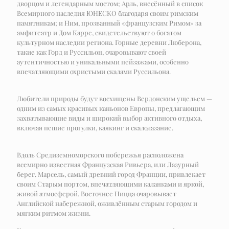
дворцом и легендарным мостом; Арль, внесённый в список
Всемирного наследия ЮНЕСКО благодаря своим римским
памятникам; и Ним, прозванный «французским Римом» за
амфитеатр и Дом Карре, свидетельствуют о богатом
культурном наследии региона. Горные деревни Люберона,
такие как Горд и Руссильон, очаровывают своей
аутентичностью и уникальными пейзажами, особенно
впечатляющими охристыми скалами Руссильона.
Любители природы будут восхищены Вердонским ущельем —
одним из самых красивых каньонов Европы, предлагающим
захватывающие виды и широкий выбор активного отдыха,
включая пешие прогулки, каякинг и скалолазание.
Вдоль Средиземноморского побережья расположена
всемирно известная Французская Ривьера, или Лазурный
берег. Марсель, самый древний город Франции, привлекает
своим Старым портом, впечатляющими каланками и яркой,
живой атмосферой. Восточнее Ницца очаровывает
Английской набережной, оживлённым старым городом и
мягким ритмом жизни.