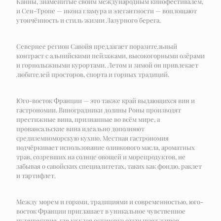
Канны, знаменитые своим международным кинофестивалем,
и Сен-Тропе — икона гламура и элегантности — воплощают
утончённость и стиль жизни Лазурного берега.
Севернее регион Савойя предлагает поразительный
контраст с альпийскими пейзажами, высокогорными озёрами
и горнолыжными курортами. Летом и зимой он привлекает
любителей просторов, спорта и горных традиций.
Юго-восток Франции — это также край выдающихся вин и
гастрономии. Виноградники долины Роны производят
престижные вина, признанные во всём мире, а
провансальские вина идеально дополняют
средиземноморскую кухню. Местная гастрономия
подчёркивает использование оливкового масла, ароматных
трав, созревших на солнце овощей и морепродуктов, не
забывая о савойских специалитетах, таких как фондю, раклет
и тартифлет.
Между морем и горами, традициями и современностью, юго-
восток Франции приглашает в уникальное чувственное
путешествие, где каждая остановка открывает живое