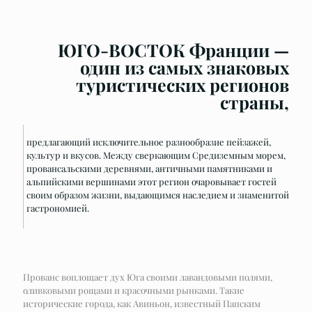
ЮГО-ВОСТОК Франции —
один из самых знаковых
туристических регионов
страны,
предлагающий исключительное разнообразие пейзажей,
культур и вкусов. Между сверкающим Средиземным морем,
провансальскими деревнями, античными памятниками и
альпийскими вершинами этот регион очаровывает гостей
своим образом жизни, выдающимся наследием и знаменитой
гастрономией.
Прованс воплощает дух Юга своими лавандовыми полями,
оливковыми рощами и красочными рынками. Такие
исторические города, как Авиньон, известный Папским