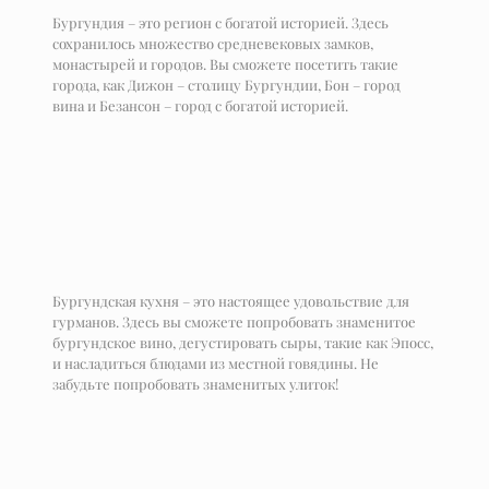
Бургундия – это регион с богатой историей. Здесь
сохранилось множество средневековых замков,
монастырей и городов. Вы сможете посетить такие
города, как Дижон – столицу Бургундии, Бон – город
вина и Безансон – город с богатой историей.
Бургундская кухня – это настоящее удовольствие для
гурманов. Здесь вы сможете попробовать знаменитое
бургундское вино, дегустировать сыры, такие как Эпосс,
и насладиться блюдами из местной говядины. Не
забудьте попробовать знаменитых улиток!