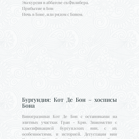
Экскурсия в аббатсве св.Филибера.
Прибытие в Бон
Ночь в Боне, или рядом с Боном.
Бургундия: Кот Де Бон – хосписы
Бона
Виноградники Кот Де Бон с остановками на
элитных участках Гран - Крю. Знакомство с
классификацией бургундских вин, с их
особенностями, и историей. Дегустация вин