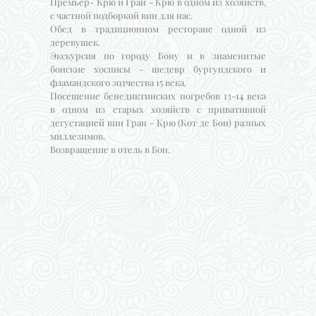
Премьер- Крю и Гран - Крю в одном из хозяйств,
с частной подборкой вин для нас.
Обед в традиционном ресторане одной из
деревушек.
Экскурсия по городу Бону и в знаменитые
бонские хосписы - шедевр бургундского и
фламандского зодчества 15 века.
Посещение бенедиктинских погребов 13-14 века
в одном из старых хозяйств с привативной
дегустацией вин Гран - Крю (Кот де Бон) разных
миллезимов.
Возвращение в отель в Бон.