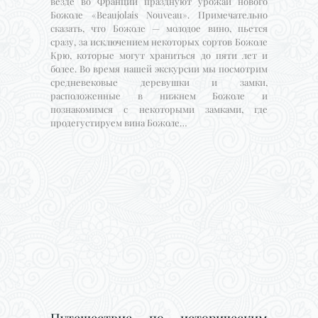
везде во Франции празднуют урожай нового
Божоле «Beaujolais Nouveau». Примечательно
сказать, что Божоле — молодое вино, пьется
сразу, за исключением некоторых сортов Божоле
Крю, которые могут храниться до пяти лет и
более. Во время нашей экскурсии мы посмотрим
средневековые деревушки и замки,
расположенные в нижнем Божоле и
познакомимся с некоторыми замками, где
продегустируем вина Божоле…
Путешествие по историческим