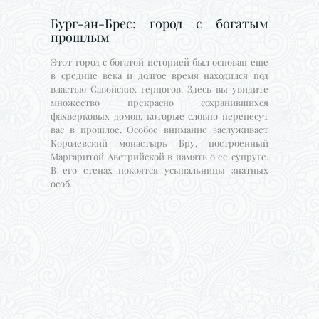
Бург-ан-Брес: город с богатым
прошлым
Этот город с богатой историей был основан еще
в средние века и долгое время находился под
властью Савойских герцогов. Здесь вы увидите
множество прекрасно сохранившихся
фахверковых домов, которые словно перенесут
вас в прошлое. Особое внимание заслуживает
Королевский монастырь Бру, построенный
Маргаритой Австрийской в память о ее супруге.
В его стенах покоятся усыпальницы знатных
особ.