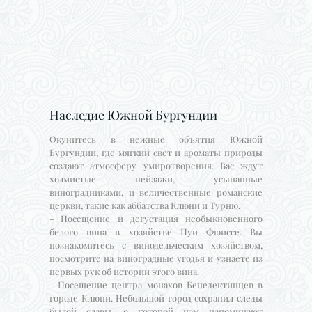
Наследие Южной Бургундии
Окунитесь в нежные объятия Южной
Бургундии, где мягкий свет и ароматы природы
создают атмосферу умиротворения. Вас ждут
холмистые пейзажи, усыпанные
виноградниками, и величественные романские
церкви, такие как аббатства Клюни и Турню.
- Посещение и дегустация необыкновенного
белого вина в хозяйстве Пуи Фюиссе. Вы
познакомитесь с винодельческим хозяйством,
посмотрите на виноградные угодья и узнаете из
первых рук об истории этого вина.
- Посещение центра монахов Бенедектинцев в
городе Клюни. Небольшой город сохранил следы
былой славы, о которой нам напоминают