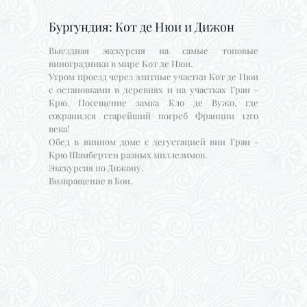
Бургундия: Кот де Нюи и Дижон
Выездная экскурсия на самые топовые
виноградники в мире Кот де Нюи.
Утром проезд через элитные участки Кот де Нюи
с остановками в деревнях и на участках Гран -
Крю. Посещение замка Кло де Вужо, где
сохранился старейший погреб Франции 12го
века!
Обед в винном доме с дегустацией вин Гран -
Крю Шамбертен разных миллезимов.
Экскурсия по Дижону.
Возвращение в Бон.