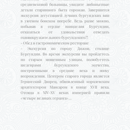
средневековой больницы, увидите любопытные
детали старинного быта горожан. Завершится
экскурсия дегустацией лучших бургундских вин
в уютном бонском погребе. Ведь разве можно,
побывав в сердце виноделия Бургундии,
отказаться от удовольствия отведать
головокружительного бургундского?!
- Обед в гастрономическом ресторане
- Экскурсия по городу Дижон, столице
Бургундии. Во время экскурсии вы пройдетесь
по старым мощенным улицам, полюбуетесь
шедеврами бургундского зодчества,
построенными в средние века и эпоху
возрождения. Центром старого города является
Герцогский Дворец, обновленный королевским
архитектором Мансаром в конце XVII века.
Отсюда в XIV–XV веках империей правили
«четыре великих герцога»…