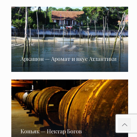
Аркашон — Аромат и вкус Атлантики
Коньяк — Нектар Богов