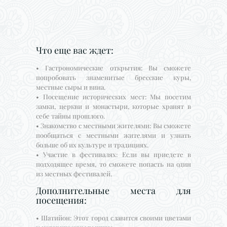
Что еще вас ждет:
• Гастрономические открытия: Вы сможете
попробовать знаменитые бресские куры,
местные сыры и вина.
• Посещение исторических мест: Мы посетим
замки, церкви и монастыри, которые хранят в
себе тайны прошлого.
• Знакомство с местными жителями: Вы сможете
пообщаться с местными жителями и узнать
больше об их культуре и традициях.
• Участие в фестивалях: Если вы приедете в
подходящее время, то сможете попасть на один
из местных фестивалей.
Дополнительные места для
посещения:
• Шатийон: Этот город славится своими цветами