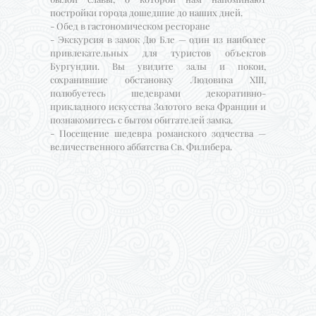
постройки города дошедшие до наших дней.
- Обед в гастономическом ресторане
- Экскурсия в замок Дю Бле — один из наиболее
привлекательных для туристов объектов
Бургундии. Вы увидите залы и покои,
сохранившие обстановку Людовика XIII,
полюбуетесь шедеврами декоративно-
прикладного искусства Золотого века Франции и
познакомитесь с бытом обитателей замка.
- Посещение шедевра романского зодчества —
величественного аббатства Св. Филибера.