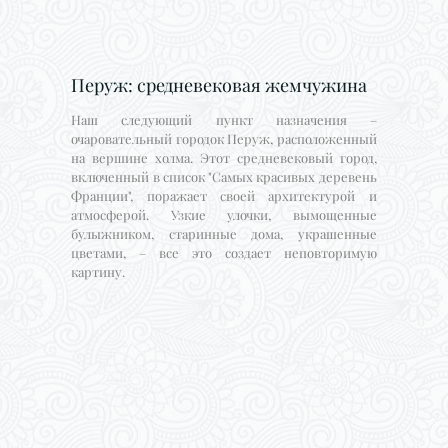
Перуж: средневековая жемчужина
Наш следующий пункт назначения –
очаровательный городок Перуж, расположенный
на вершине холма. Этот средневековый город,
включенный в список "Самых красивых деревень
Франции", поражает своей архитектурой и
атмосферой. Узкие улочки, вымощенные
булыжником, старинные дома, украшенные
цветами, – все это создает неповторимую
картину.