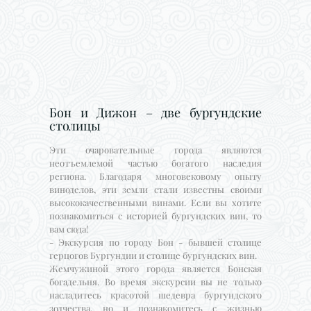
Бон и Дижон – две бургундские
столицы
Эти очаровательные города являются
неотъемлемой частью богатого наследия
региона. Благодаря многовековому опыту
виноделов, эти земли стали известны своими
высококачественными винами. Если вы хотите
познакомиться с историей бургундских вин, то
вам сюда!
- Экскурсия по городу Бон - бывшей столице
герцогов Бургундии и столице бургундских вин.
Жемчужиной этого города является Бонская
богадельня. Во время экскурсии вы не только
насладитесь красотой шедевра бургундского
зодчества, но и познакомитесь с жизнью