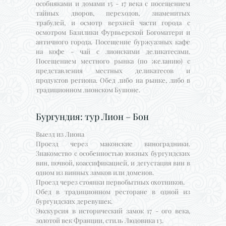
особняками и домами 15 - 17 века с посещением
тайных дворов, переходов, знаменитых
трабулей, и осмотр верхней части города с
осмотром Базилики Фурвьерской Богоматери и
античного города. Посещение буржуазных кафе
на кофе - чай с лионскими деликатесами.
Посещением местного рынка (по желанию) с
представления местных деликатесов и
продуктов региона. Обед либо на рынке, либо в
традиционном лионском Бушоне.
Бургундия: тур Лион – Бон
Выезд из Лиона
Проезд через маконские виноградники.
Знакомство с особенностью южных бургундских
вин, почвой, коассификацией, и дегустация вин в
одном из винных замков или доменов.
Проезд через стоянки первобытных охотников.
Обед в традиционном ресторане в одной из
бургундских деревушек.
Экскурсия в исторический замок 17 - ого века,
золотой век Франции, стиль Людовика 13.