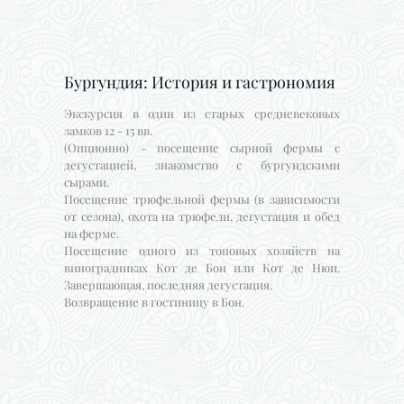
Бургундия: История и гастрономия
Экскурсия в один из старых средневековых
замков 12 - 15 вв.
(Опционно) - посещение сырной фермы с
дегустацией, знакомство с бургундскими
сырами.
Посещение трюфельной фермы (в зависимости
от сезона), охота на трюфели, дегустация и обед
на ферме.
Посещение одного из топовых хозяйств на
виноградниках Кот де Бон или Кот де Нюи.
Завершающая, последняя дегустация.
Возвращение в гостиницу в Бон.