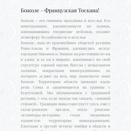
Божоле – Французская Тоскана!
Божоле - это синоним праздника и веселья. Его
виноградники, раскинувшиеся по холмам,
напоминающим тосканские пейзажи, создают
атмосферу беззаботности и веселья.
Божоле, одна из красивейших областей региона
Рона-Альпы и Франции, раскинулась между
городами Маконом и Лионом на расстоянии 60 км
в длину и 20 км в ширину, напоминает по свой
структуре горный массив Вогезы с невысокими
холмами, покрытыми виноградниками, из
которого делают на весь мир знаменитое вино
Божоле. Территории области проходят вдоль
реки Соны и заканчиваются на границе с
Бургундией. Мы познакомимся с традицией
региона, с его, если можно так сказать, «винной
стихией». Традиция вина существует здесь еще с
галло-римских времен, когда римские
легионеры-ветераны стали засаживать
холмистую территорию виноградниками.
Ежегодно в третий четверг ноября в области и