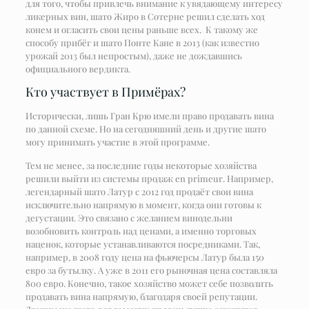
для того, чтобы привлечь внимание к увядающему интересу
ликерных вин, шато Жиро в Сотерне решил сделать ход
конем и огласить свои цены раньше всех. К такому же
способу прибёг и шато Понте Кане в 2013 (как известно
урожай 2013 был непростым), даже не дождавшись
официального вердикта.
Кто участвует в Примёрах?
Исторически, лишь Гран Крю имели право продавать вина
по данной схеме. Но на сегодняшний день и другие шато
могу принимать участие в этой программе.
Тем не менее, за последние годы некоторые хозяйства
решили выйти из системы продаж en primeur. Например,
легендарный шато Латур с 2012 год продаёт свои вина
исключительно напрямую в момент, когда они готовы к
дегустации. Это связано с желанием винодельни
возобновить контроль над ценами, а именно торговых
наценок, которые устанавливаются посредниками. Так,
например, в 2008 году цена на фьючерсы Латур была 150
евро за бутылку. А уже в 2011 его рыночная цена составляла
800 евро. Конечно, такое хозяйство может себе позволить
продавать вина напрямую, благодаря своей репутации.