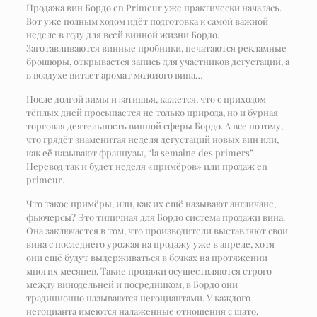
Продажа вин Бордо en Primeur уже практически началась.
Вот уже полным ходом идёт подготовка к самой важной
неделе в году для всей винной жизни Бордо.
Заготавливаются винные пробники, печатаются рекламные
брошюры, открывается запись для участников дегустаций, а
в воздухе витает аромат молодого вина…
После долгой зимы и затишья, кажется, что с приходом
тёплых дней просыпается не только природа, но и бурная
торговая деятельность винной сферы Бордо. А все потому,
что грядёт знаменитая неделя дегустаций новых вин или,
как её называют французы, “la semaine des primers”.
Перевод так и будет неделя «примёров» или продаж en
primeur.
Что такое примёры, или, как их ещё называют англичане,
фьючерсы? Это типичная для Бордо система продажи вина.
Она заключается в том, что производители выставляют свои
вина с последнего урожая на продажу уже в апреле, хотя
они ещё будут выдерживаться в бочках на протяжении
многих месяцев. Такие продажи осуществляются строго
между винодельней и посредником, в Бордо они
традиционно называются негоциантами. У каждого
негоцианта имеются налаженные отношения с шато.