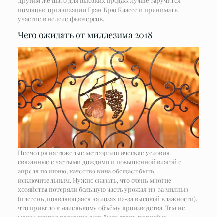
Другим же шато для высоких продаж лучше заручится
помощью организации Гран Крю Классе и принимать
участие в неделе фьючерсов.
Чего ожидать от миллезима 2018
Несмотря на тяжелые метеорологические условия,
связанные с частыми дождями и повышенной влагой с
апреля по июню, качество вина обещает быть
исключительным. Нужно сказать, что очень многие
хозяйства потеряли большую часть урожая из-за милдью
(плесень, появляющаяся на лозах из-за высокой влажности),
что привело к маленькому объёму производства. Тем не
менее вторая половина лета была очень жаркой и