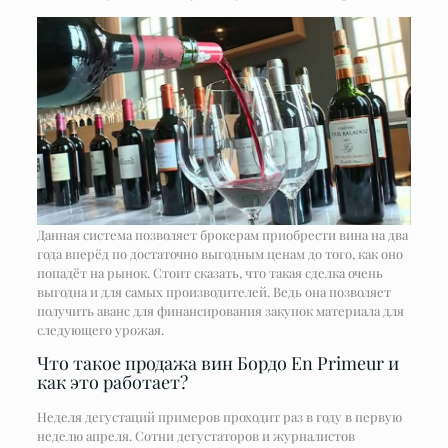
Данная система позволяет брокерам приобрести вина на два
года вперёд по достаточно выгодным ценам до того, как оно
попадёт на рынок. Стоит сказать, что такая сделка очень
выгодна и для самых производителей. Ведь она позволяет
получить аванс для финансирования закупок материала для
следующего урожая.
Что такое продажа вин Бордо En Primeur и
как это работает?
Неделя дегустаций примеров проходит раз в году в первую
неделю апреля. Сотни дегустаторов и журналистов