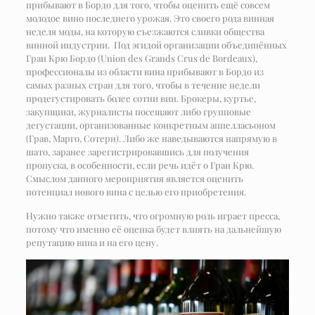
прибывают в Бордо для того, чтобы оценить ещё совсем
молодое вино последнего урожая. Это своего рода винная
неделя моды, на которую съезжаются сливки общества
винной индустрии. Под эгидой организации объединённых
Гран Крю Бордо (Union des Grands Crus de Bordeaux),
профессионалы из области вина прибывают в Бордо из
самых разных стран для того, чтобы в течение недели
продегустировать более сотни вин. Брокеры, куртье,
закупщики, журналисты посещают либо групповые
дегустации, организованные конкретным аппелласьоном
(Грав, Марго, Сотерн). Либо же наведываются напрямую в
шато, заранее зарегистрировавшись для получения
пропуска, в особенности, если речь идёт о Гран Крю.
Смыслом данного мероприятия является оценить
потенциал нового вина с целью его приобретения.
Нужно также отметить, что огромную роль играет пресса,
потому что именно её оценка будет влиять на дальнейшую
репутацию вина и на его цену.