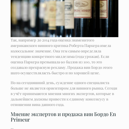
Так, например до 2014 года оценка знаменитого
американского винного критика Роберта Паркера имела
колоссальное значение. Она тем самым определяла
тенденцию конкретного миллезима (года урожая). Если
оценка Паркера превышала 90 баллов из 100, то это
создавало прекрасную рекламу. Продажа вин Бордо этого
шато осуществляласть быстро и по хорошей цене.
Но на сегодняшний день, суждение одного специалиста
больше не является ориентиром для винного рынка. Сегодн
в учёт принимаются мнения многих экспертов, которые в
дальнейшем должны привести к единому консенсусу в
отношении вина данного года.
Мнение экспертов и продажа вин Бордо En
Primeur