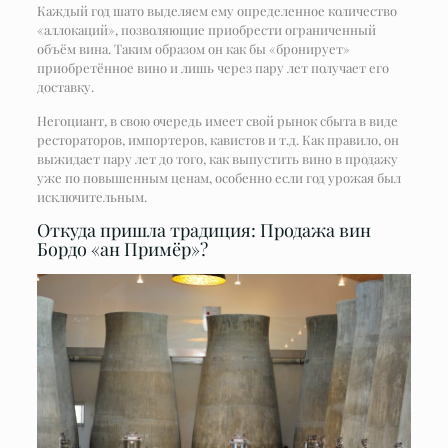
Каждый год шато выделяем ему определенное количество
«аллокаций», позволяющие приобрести ограниченный
объём вина. Таким образом он как бы «бронирует»
приобретённое вино и лишь через пару лет получает его
доставку.
Негоциант, в свою очередь имеет свой рынок сбыта в виде
рестораторов, импортеров, кавистов и т.д. Как правило, он
выжидает пару лет до того, как выпустить вино в продажу
уже по повышенным ценам, особенно если год урожая был
исключительным.
Откуда пришла традиция: Продажа вин
Бордо «ан Примёр»?