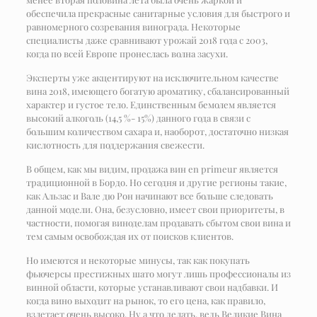
обеспечила прекрасные санитарные условия для быстрого и
равномерного созревания винограда. Некоторые
специалисты даже сравнивают урожай 2018 года с 2003,
когда по всей Европе пронеслась волна засухи.
Эксперты уже акцентируют на исключительном качестве
вина 2018, имеющего богатую ароматику, сбалансированный
характер и густое тело. Единственным бемолем является
высокий алкоголь (14,5 %- 15%) данного года в связи с
большим количеством сахара и, наоборот, достаточно низкая
кислотность для поддержания свежести.
В общем, как мы видим, продажа вин en primeur является
традиционной в Бордо. Но сегодня и другие регионы такие,
как Альзас и Вале дю Рон начинают все больше следовать
данной модели. Она, безусловно, имеет свои приоритеты, в
частности, помогая виноделам продавать сбытом свои вина и
тем самым освобождая их от поисков клиентов.
Но имеются и некоторые минусы, так как покупать
фьючерсы престижных шато могут лишь профессионалы из
винной области, которые устанавливают свои надбавки. И
когда вино выходит на рынок, то его цена, как правило,
взлетает очень высоко. Ну а что делать, ведь Великие Вина