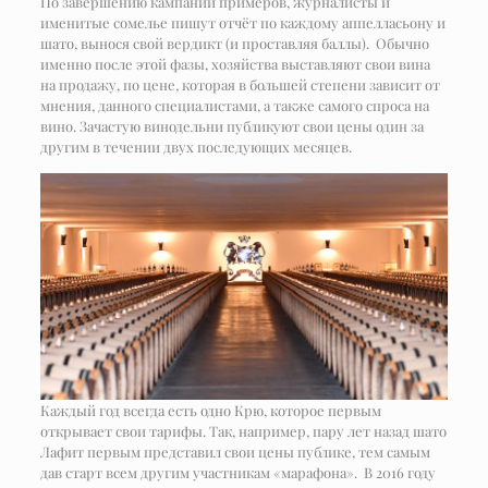
По завершению кампании примеров, журналисты и
именитые сомелье пишут отчёт по каждому аппелласьону и
шато, вынося свой вердикт (и проставляя баллы). Обычно
именно после этой фазы, хозяйства выставляют свои вина
на продажу, по цене, которая в большей степени зависит от
мнения, данного специалистами, а также самого спроса на
вино. Зачастую винодельни публикуют свои цены один за
другим в течении двух последующих месяцев.
Каждый год всегда есть одно Крю, которое первым
открывает свои тарифы. Так, например, пару лет назад шато
Лафит первым представил свои цены публике, тем самым
дав старт всем другим участникам «марафона». В 2016 году