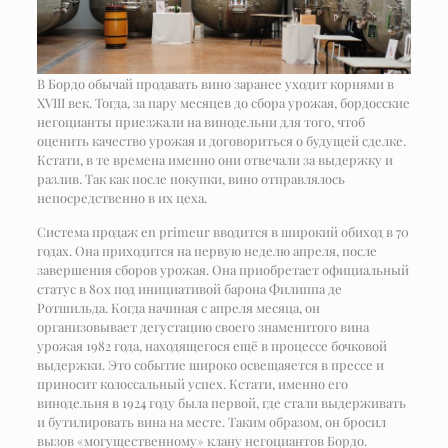
В Бордо обычай продавать вино заранее уходит корнями в
XVIII век. Тогда, за пару месяцев до сбора урожая, бордосские
негоцианты приезжали на винодельни для того, чтоб
оценить качество урожая и договориться о будущей сделке.
Кстати, в те времена именно они отвечали за выдержку и
разлив. Так как после покупки, вино отправлялось
непосредственно в их цеха.
Система продаж en primeur вводится в широкий обиход в 70
годах. Она приходится на первую неделю апреля, после
завершения сборов урожая. Она приобретает официальный
статус в 80х под инициативой барона Филиппа де
Ротшильда. Когда начиная с апреля месяца, он
организовывает дегустацию своего знаменитого вина
урожая 1982 года, находящегося ещё в процессе бочковой
выдержки. Это событие широко освещаяется в прессе и
приносит колоссальный успех. Кстати, именно его
винодельня в 1924 году была первой, где стали выдерживать
и бутилировать вина на месте. Таким образом, он бросил
вызов «могущественному» клану негоциантов Бордо.