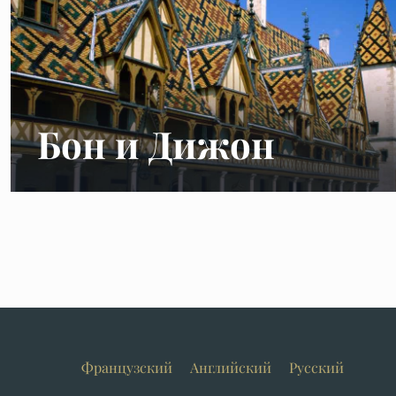
Бон и Дижон
Французский
Английский
Русский