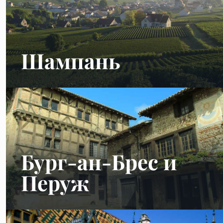
Шампань
Бург-ан-Брес и
Перуж