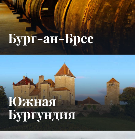
Бург-ан-Брес
Южная
Бургундия