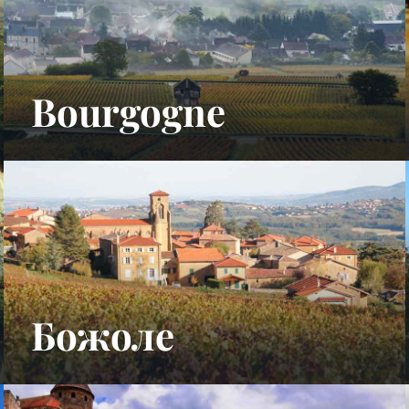
Bourgogne
Божоле