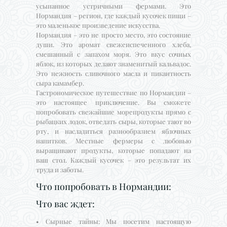
усыпанное устричными фермами. Это
Нормандия – регион, где каждый кусочек пищи –
это маленькое произведение искусства.
Нормандия – это не просто место, это состояние
души. Это аромат свежеиспеченного хлеба,
смешанный с запахом моря. Это вкус сочных
яблок, из которых делают знаменитый кальвадос.
Это нежность сливочного масла и пикантность
сыра камамбер.
Гастрономическое путешествие по Нормандии –
это настоящее приключение. Вы сможете
попробовать свежайшие морепродукты прямо с
рыбацких лодок, отведать сыры, которые тают во
рту, и насладиться разнообразием яблочных
напитков. Местные фермеры с любовью
выращивают продукты, которые попадают на
ваш стол. Каждый кусочек – это результат их
труда и заботы.
Что попробовать в Нормандии:
Что вас ждет:
• Сырные тайны: Мы посетим настоящую