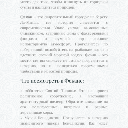
место для того, чтобы отдохнуть от городской
суеты и насладиться природой.
Фекан
– это очаровательный городок на берегу
Ла-Манша, где история сплетается с
современностью. Узкие улочки, вымощенные
булыжником, старинные дома с фахверковыми
фасадами и шумный порт создают
неповторимую атмосферу. Прогуляйтесь по
набережной, полюбуйтесь на рыбацкие лодки и
вдохните свежий морской воздух. Фекан - это
место, где вы сможете не только погрузиться в
историю, но и насладиться современными
удобствами и красотой природы.
Что посмотреть в Фекане:
• Аббатство Святой Троицы: Это не просто
религиозное сооружение, а настоящий
архитектурный шедевр. Обратите внимание на
его великолепные витражи и резные
деревянные хоры.
• Музей Бенедиктин: Погрузитесь в историю
знаменитого ликера Бенедиктин. Вас ждет