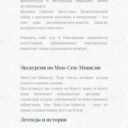
архитектура и интерьеры поражают своим
великолепием.
Церковь Святого Августина: Неоготический
собор с высокими шпилями и витражами – это
еще одна достопримечательность Довиля,
которую стоит посетить.
Наконец, ваш тур в Нормандию завершится
дегустацией традиционных нормандских
напитков: сидра, кальвадоса и помери.
Экскурсия по Мон-Сен-Мишелю
Мон-Сен-Мишель: Чудо Света, которое нужно
увидеть своими глазами
Представьте: вы стоите на берегу моря, и перед
вами возникает невероятное зрелище –
скалистый остров, увенчанный величественным
аббатством. Это Мон-Сен-Мишель – одно из
самых удивительных мест на Земле.
Легенды и история