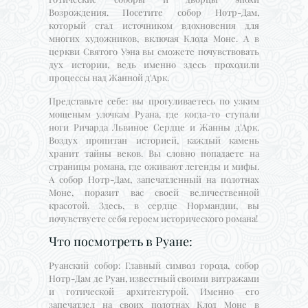
Возрождения. Посетите собор Нотр-Дам,
который стал источником вдохновения для
многих художников, включая Клода Моне. А в
церкви Святого Уэна вы сможете почувствовать
дух истории, ведь именно здесь проходили
процессы над Жанной д'Арк.
Представьте себе: вы прогуливаетесь по узким
мощеным улочкам Руана, где когда-то ступали
ноги Ричарда Львиное Сердце и Жанны д'Арк.
Воздух пропитан историей, каждый камень
хранит тайны веков. Вы словно попадаете на
страницы романа, где оживают легенды и мифы.
А собор Нотр-Дам, запечатленный на полотнах
Моне, поразит вас своей величественной
красотой. Здесь, в сердце Нормандии, вы
почувствуете себя героем исторического романа!
Что посмотреть в Руане:
Руанский собор: Главный символ города, собор
Нотр-Дам де Руан, известный своими витражами
и готической архитектурой. Именно его
запечатлел на своих полотнах Клод Моне в