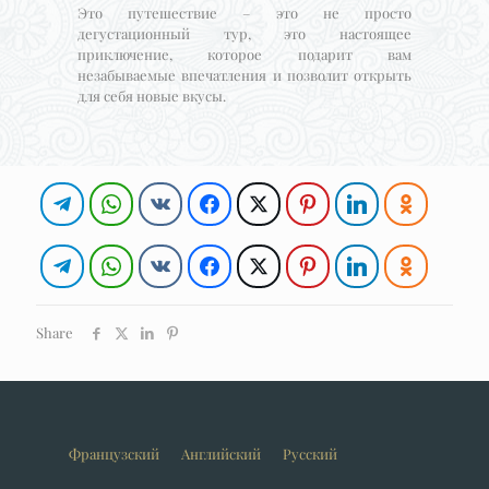
Это путешествие – это не просто
дегустационный тур, это настоящее
приключение, которое подарит вам
незабываемые впечатления и позволит открыть
для себя новые вкусы.
Share
Французский
Английский
Русский