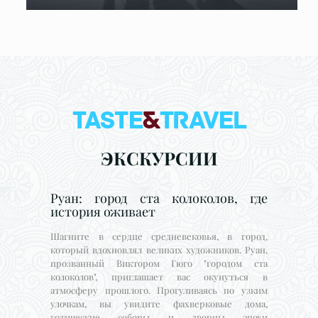
ЭКСКУРСИИ
Руан: город ста колоколов, где
история оживает
Шагните в сердце средневековья, в город,
который вдохновлял великих художников. Руан,
прозванный Виктором Гюго "городом ста
колоколов", приглашает вас окунуться в
атмосферу прошлого. Прогуливаясь по узким
улочкам, вы увидите фахверковые дома,
готические соборы и дворцы эпохи