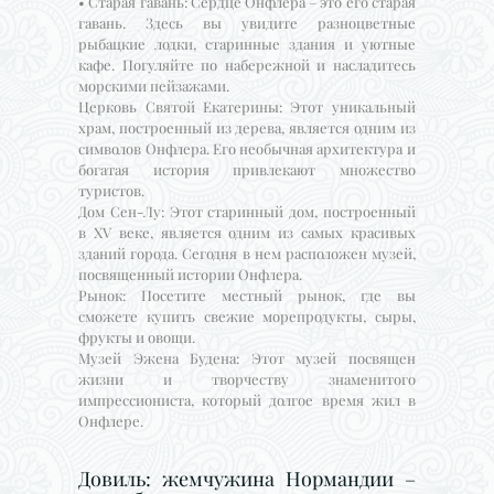
• Старая гавань: Сердце Онфлера – это его старая
гавань. Здесь вы увидите разноцветные
рыбацкие лодки, старинные здания и уютные
кафе. Погуляйте по набережной и насладитесь
морскими пейзажами.
Церковь Святой Екатерины: Этот уникальный
храм, построенный из дерева, является одним из
символов Онфлера. Его необычная архитектура и
богатая история привлекают множество
туристов.
Дом Сен-Лу: Этот старинный дом, построенный
в XV веке, является одним из самых красивых
зданий города. Сегодня в нем расположен музей,
посвященный истории Онфлера.
Рынок: Посетите местный рынок, где вы
сможете купить свежие морепродукты, сыры,
фрукты и овощи.
Музей Эжена Будена: Этот музей посвящен
жизни и творчеству знаменитого
импрессиониста, который долгое время жил в
Онфлере.
Довиль: жемчужина Нормандии –