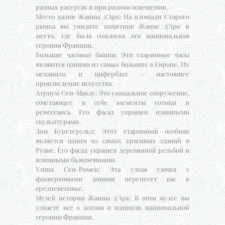
разных ракурсах и при разном освещении.
Место казни Жанны д'Арк: На площади Старого
рынка вы увидите памятник Жанне д'Арк и
место, где была сожжена эта национальная
героиня Франции.
Большие часовые башни: Эти старинные часы
являются одними из самых больших в Европе. Их
механизм и циферблат – настоящее
произведение искусства.
Атриум Сен-Маклу: Это уникальное сооружение,
сочетающее в себе элементы готики и
ренессанса. Его фасад украшен изящными
скульптурами.
Дом Бургтерульд: Этот старинный особняк
является одним из самых красивых зданий в
Руане. Его фасад украшен деревянной резьбой и
изящными балкончиками.
Улица Сен-Ромен: Эта узкая улочка с
фахверковыми домами перенесет вас в
средневековье.
Музей истории Жанны д'Арк: В этом музее вы
узнаете все о жизни и подвигах национальной
героини Франции.