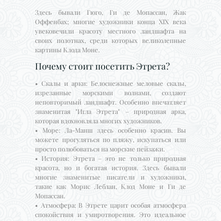
Здесь бывали Гюго, Ги де Мопассан, Жак
Оффенбах; многие художники конца XIX века
увековечили красоту местного ландшафта на
своих полотнах, среди которых великолепные
картины Клода Моне.
Почему стоит посетить Этрета?
• Скалы и арки: Белоснежные меловые скалы,
изрезанные морскими волнами, создают
неповторимый ландшафт. Особенно впечатляет
знаменитая "Игла Этрета" – природная арка,
которая вдохновляла многих художников.
• Море: Ла-Манш здесь особенно красив. Вы
можете прогуляться по пляжу, искупаться или
просто полюбоваться на морские пейзажи.
• История: Этрета – это не только природная
красота, но и богатая история. Здесь бывали
многие знаменитые писатели и художники,
такие как Морис Леблан, Клод Моне и Ги де
Мопассан.
• Атмосфера: В Этрете царит особая атмосфера
спокойствия и умиротворения. Это идеальное