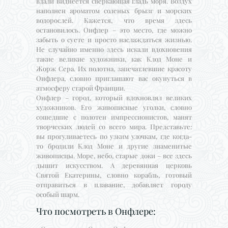
вдали виднеется сверкающая гладь моря. Воздух
наполнен ароматом соленых брызг и морских
водорослей. Кажется, что время здесь
остановилось. Онфлер – это место, где можно
забыть о суете и просто наслаждаться жизнью.
Не случайно именно здесь искали вдохновения
такие великие художники, как Клод Моне и
Жорж Сера. Их полотна, запечатлевшие красоту
Онфлера, словно приглашают вас окунуться в
атмосферу старой Франции.
Онфлер – город, который вдохновлял великих
художников. Его живописные уголки, словно
сошедшие с полотен импрессионистов, манят
творческих людей со всего мира. Представьте:
вы прогуливаетесь по узким улочкам, где когда-
то бродили Клод Моне и другие знаменитые
живописцы. Море, небо, старые доки – все здесь
дышит искусством. А деревянная церковь
Святой Екатерины, словно корабль, готовый
отправиться в плавание, добавляет городу
особый шарм.
Что посмотреть в Онфлере: