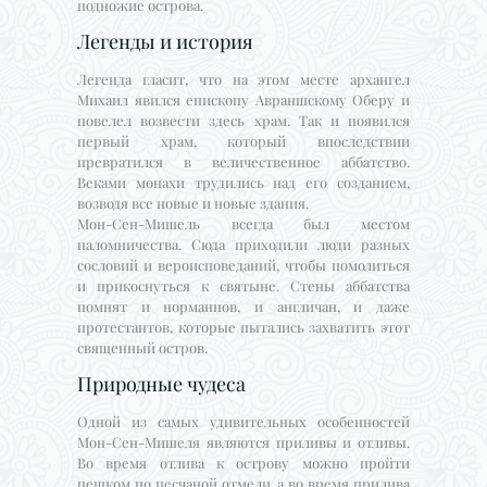
подножие острова.
Легенды и история
Легенда гласит, что на этом месте архангел
Михаил явился епископу Авраншскому Оберу и
повелел возвести здесь храм. Так и появился
первый храм, который впоследствии
превратился в величественное аббатство.
Веками монахи трудились над его созданием,
возводя все новые и новые здания.
Мон-Сен-Мишель всегда был местом
паломничества. Сюда приходили люди разных
сословий и вероисповеданий, чтобы помолиться
и прикоснуться к святыне. Стены аббатства
помнят и норманнов, и англичан, и даже
протестантов, которые пытались захватить этот
священный остров.
Природные чудеса
Одной из самых удивительных особенностей
Мон-Сен-Мишеля являются приливы и отливы.
Во время отлива к острову можно пройти
пешком по песчаной отмели, а во время прилива