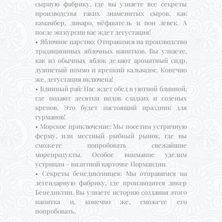
сырную фабрику, где вы узнаете все секреты
производства таких знаменитых сыров, как
камамбер, ливаро, нёфшатель и пон левек. А
после экскурсии вас ждет дегустация!
• Яблочное царство: Отправимся на производство
традиционных яблочных напитков. Вы узнаете,
как из обычных яблок делают ароматный сидр,
душистый поммо и крепкий кальвадос. Конечно
же, дегустация включена!
• Блинный рай: Нас ждет обед в уютной блинной,
где подают десятки видов сладких и соленых
крепов. Это будет настоящий праздник для
гурманов!
• Морское приключение: Мы посетим устричную
ферму, или местный рыбный рынок, где вы
сможете попробовать свежайшие
морепродукты. Особое внимание уделим
устрицам – визитной карточке Нормандии.
• Секреты бенедиктинцев: Мы отправимся на
легендарную фабрику, где производится ликер
Бенедиктин. Вы узнаете историю создания этого
напитка и, конечно же, сможете его
попробовать.