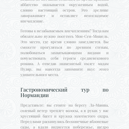
аббатство оказывается окруженным водой,
словно настоящий остров. Это зрелище
завораживает и оставляет неизгладимое
впечатление.
Готовы к незабываемым впечатлениям? Тогда вам
обязательно нужно посетить Мон-Сен-Мишель.
Это место, где время словно замедляется. Вы
сможете прогуляться по древним стенам,
полюбоваться захватывающими видами и
почувствовать себя героем средневекового
романа. А отведав знаменитый омлет мадам
Пуляр, вы навсегда запомните вкус этого
удивительного места.
Гастрономический тур по
Нормандии
Представьте: вы стоите на берегу Ла-Манша,
соленый ветер треплет волосы, а в руках у вас
хрустящий багет и кружка золотистого сидра.
Перед вами раскинулись бесконечные яблоневые
сады, а вдали виднеется побережье, щедро