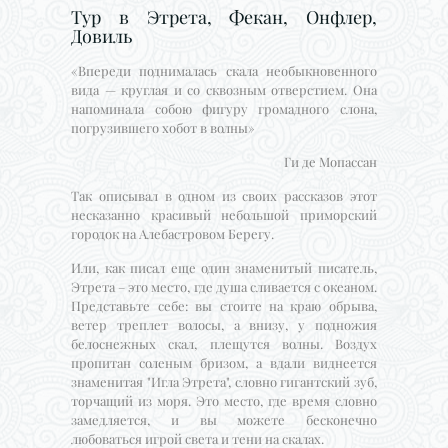
Тур в Этрета, Фекан, Онфлер,
Довиль
«Впереди поднималась скала необыкновенного
вида — круглая и со сквозным отверстием. Она
напоминала собою фигуру громадного слона,
погрузившего хобот в волны»
Ги де Мопассан
Так описывал в одном из своих рассказов этот
несказанно красивый небольшой приморский
городок на Алебастровом Берегу.
Или, как писал еще один знаменитый писатель,
Этрета – это место, где душа сливается с океаном.
Представьте себе: вы стоите на краю обрыва,
ветер треплет волосы, а внизу, у подножия
белоснежных скал, плещутся волны. Воздух
пропитан соленым бризом, а вдали виднеется
знаменитая "Игла Этрета", словно гигантский зуб,
торчащий из моря. Это место, где время словно
замедляется, и вы можете бесконечно
любоваться игрой света и тени на скалах.