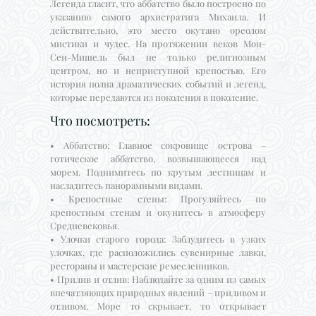
Легенда гласит, что аббатство было построено по
указанию самого архистратига Михаила. И
действительно, это место окутано ореолом
мистики и чудес. На протяжении веков Мон-
Сен-Мишель был не только религиозным
центром, но и неприступной крепостью. Его
история полна драматических событий и легенд,
которые передаются из поколения в поколение.
Что посмотреть:
• Аббатство: Главное сокровище острова –
готическое аббатство, возвышающееся над
морем. Поднимитесь по крутым лестницам и
насладитесь панорамными видами.
• Крепостные стены: Прогуляйтесь по
крепостным стенам и окунитесь в атмосферу
Средневековья.
• Улочки старого города: Заблудитесь в узких
улочках, где расположились сувенирные лавки,
рестораны и мастерские ремесленников.
• Прилив и отлив: Наблюдайте за одним из самых
впечатляющих природных явлений – приливом и
отливом. Море то скрывает, то открывает