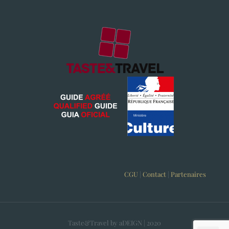
CGU
|
Contact
|
Partenaires
Taste&Travel by aDEIGN | 2020