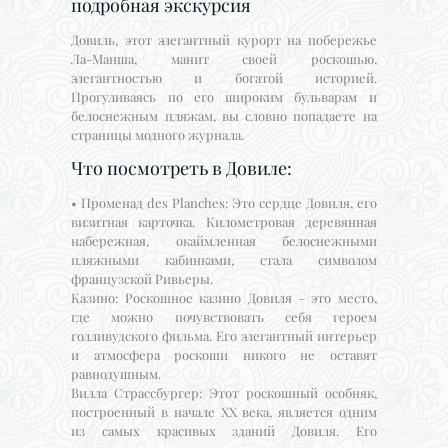
подробная экскурсия
Довиль, этот элегантный курорт на побережье
Ла-Манша, манит своей роскошью,
элегантностью и богатой историей.
Прогуливаясь по его широким бульварам и
белоснежным пляжам, вы словно попадаете на
страницы модного журнала.
Что посмотреть в Довиле:
• Променад des Planches: Это сердце Довиля, его
визитная карточка. Километровая деревянная
набережная, окаймленная белоснежными
пляжными кабинками, стала символом
французской Ривьеры.
Казино: Роскошное казино Довиля – это место,
где можно почувствовать себя героем
голливудского фильма. Его элегантный интерьер
и атмосфера роскоши никого не оставят
равнодушным.
Вилла Страссбургер: Этот роскошный особняк,
построенный в начале XX века, является одним
из самых красивых зданий Довиля. Его