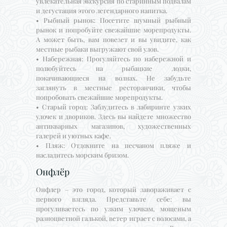
увлекательная экскурсия по старинным подвалам
и дегустация этого легендарного напитка.
• Рыбный рынок: Посетите шумный рыбный
рынок и попробуйте свежайшие морепродукты.
А может быть, вам повезет и вы увидите, как
местные рыбаки выгружают свой улов.
• Набережная: Прогуляйтесь по набережной и
полюбуйтесь на рыбацкие лодки,
покачивающиеся на волнах. Не забудьте
заглянуть в местные ресторанчики, чтобы
попробовать свежайшие морепродукты.
• Старый город: Заблудитесь в лабиринте узких
улочек и двориков. Здесь вы найдете множество
антикварных магазинов, художественных
галерей и уютных кафе.
• Пляж: Отдохните на песчаном пляже и
насладитесь морским бризом.
Онфлёр
Онфлер – это город, который завораживает с
первого взгляда. Представьте себе: вы
прогуливаетесь по узким улочкам, мощеным
разноцветной галькой, ветер играет с волосами, а