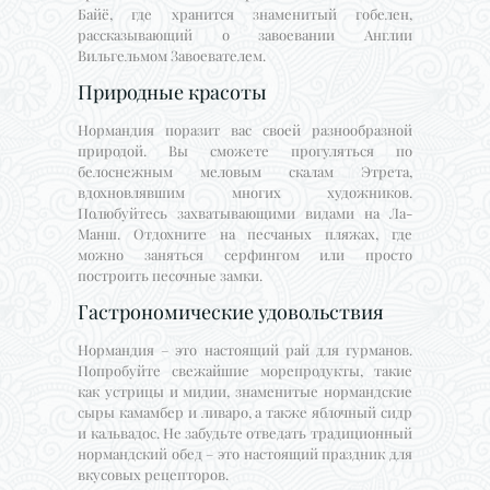
Байё, где хранится знаменитый гобелен,
рассказывающий о завоевании Англии
Вильгельмом Завоевателем.
Природные красоты
Нормандия поразит вас своей разнообразной
природой. Вы сможете прогуляться по
белоснежным меловым скалам Этрета,
вдохновлявшим многих художников.
Полюбуйтесь захватывающими видами на Ла-
Манш. Отдохните на песчаных пляжах, где
можно заняться серфингом или просто
построить песочные замки.
Гастрономические удовольствия
Нормандия – это настоящий рай для гурманов.
Попробуйте свежайшие морепродукты, такие
как устрицы и мидии, знаменитые нормандские
сыры камамбер и ливаро, а также яблочный сидр
и кальвадос. Не забудьте отведать традиционный
нормандский обед – это настоящий праздник для
вкусовых рецепторов.