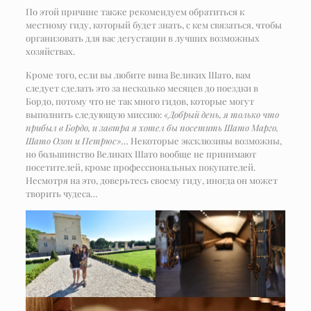
По этой причине также рекомендуем обратиться к
местному гиду, который будет знать, с кем связаться, чтобы
организовать для вас дегустации в лучших возможных
хозяйствах.
Кроме того, если вы любите вина Великих Шато, вам
следует сделать это за несколько месяцев до поездки в
Бордо, потому что не так много гидов, которые могут
выполнить следующую ​​миссию:
«Добрый день, я только что
прибыл в Бордо, и завтра я хотел бы посетить Шато Марго,
Шато Озон и Петрюс»…
Некоторые эксклюзивы возможны,
но большинство Великих Шато вообще не принимают
посетителей, кроме профессиональных покупателей.
Несмотря на это, доверьтесь своему гиду, иногда он может
творить чудеса…