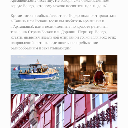
Аркашонскому бассейну. Не говоря уже о великолепном
городе Бордо, которому можно посвятить целый день!
Кроме того, не забывайте, что из Бордо можно отправиться
в Коньяк или Гасконь (если вы любитель арманьяка и
д’Артаньяна), или в великолепные по красоте регионы,
такие как Страна Басков или Дордонь-Перигор. Бордо,
кстати, является идеальной отправной точкой для всех этих
направлений, которые сделают ваше пребывание
разнообразным и захватывающим!