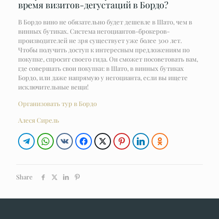
время визитов-дегустаций в Бордо?
В Бордо вино не обязательно будет дешевле в Шато, чем в
винных бутиках. Система негоциантов-брокеров-
производителей не зря существует уже более 300 лет.
Чтобы получить доступ к интересным предложениям по
покупке, спросит своего гида. Он сможет посоветовать вам,
где совершать свои покупки: в Шато, в винных бутиках
Бордо, или даже напрямую у негоцианта, если вы ищете
исключительные вещи!
Организовать тур в Бордо
Алеся Сирель
Share