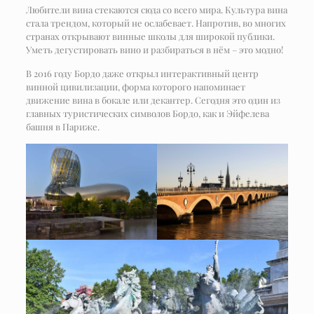
Любители вина стекаются сюда со всего мира. Культура вина
стала трендом, который не ослабевает. Напротив, во многих
странах открывают винные школы для широкой публики.
Уметь дегустировать вино и разбираться в нём – это модно!
В 2016 году Бордо даже открыл интерактивный центр
винной цивилизации, форма которого напоминает
движение вина в бокале или декантер. Сегодня это один из
главных туристических символов Бордо, как и Эйфелева
башня в Париже.