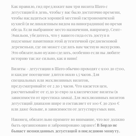
Как правило, гид предложит вам три визита Шато с
дегустацией в день, чтобы у вас было достаточно времени,
чтобы насладиться хорошей местной гастрономичекой
кухней (и великолепным видом на виноградники) во время
обеда. Если выбранное место назначения, например, Сент-
Эмильон, убедитесь, что у вашего гида есть доступ в
подземные памятники этой аутентичной средневековой
деревеньки, где он может сделать вам частную экскурсию.
Это обязательно нужно сделать, особенно если вы любите
историю так же сильно, как и вино!
Визиты – дегустации в Шато обычно проходят с 9:00 до 17:00,
и каждое посещение длится около 1,5 часов. Для
специальных или эксклюзивных визитов,
предусматривайте от 2 до 3 часов. Что касается цен,
рассчитывайте от 15 до 50 евро за классические визиты (в
зависимости от престижа замка). Для эксклюзивных визитов
дегустаций диапазон шире и составляет от 100 € до 2500 €
или даже больше, в зависимости от дегустируемых вин.
Наконец, обязательно примите во внимание, что все должно
быть организовано и забронировано заранее!
В Бордо не
бывает неожиданных дегустаций в последнюю минуту.