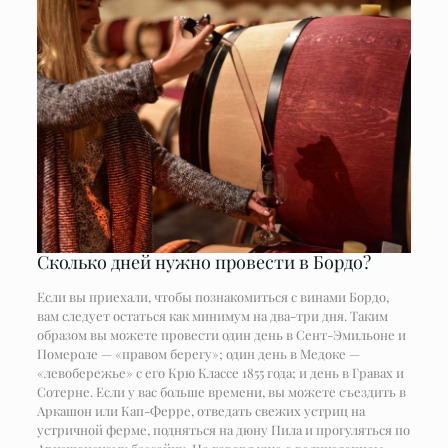
Сколько дней нужно провести в Бордо?
Если вы приехали, чтобы познакомиться с винами Бордо,
вам следует остаться как минимум на два-три дня. Таким
образом вы можете провести один день в Сент-Эмильоне и
Помероле — «правом берегу»; один день в Медоке —
«левобережье» с его Крю Классе 1855 года; и день в Гравах и
Сотерне. Если у вас больше времени, вы можете съездить в
Аркашон или Кап-Ферре, отведать свежих устриц на
устричной ферме, подняться на дюну Пила и прогуляться по