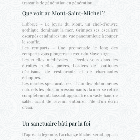
transmis de génération en génération.
Que voir au Mont-Saint-Michel ?
L’abbaye – Le joyau du Mont, un chef-d’œuvre
gothique dominant la mer. Grimpez ses escaliers
escarpés et admirez une vue panoramique à couper
le souffle.
Les remparts – Une promenade le long des
remparts vous plongera au cœur du Moyen Âge.
Les ruelles médiévales – Perdez-vous dans les
étroites ruelles pavées, bordées de boutiques
d’artisans, de restaurants et de charmantes
échoppes.
Les marées spectaculaires – L’un des phénomènes
naturels les plus impressionnants : la mer se retire
complètement, laissant apparaître un vaste banc de
sable, avant de revenir entourer l’île d’un écrin
d’eau.
Un sanctuaire bâti par la foi
D’après la légende, l’archange Michel serait apparu