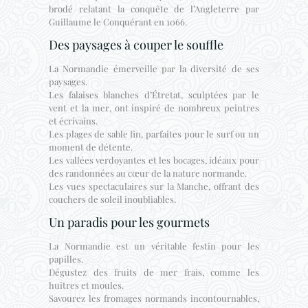
brodé relatant la conquête de l’Angleterre par
Guillaume le Conquérant en 1066.
Des paysages à couper le souffle
La Normandie émerveille par la diversité de ses
paysages.
Les falaises blanches d’Étretat, sculptées par le
vent et la mer, ont inspiré de nombreux peintres
et écrivains.
Les plages de sable fin, parfaites pour le surf ou un
moment de détente.
Les vallées verdoyantes et les bocages, idéaux pour
des randonnées au cœur de la nature normande.
Les vues spectaculaires sur la Manche, offrant des
couchers de soleil inoubliables.
Un paradis pour les gourmets
La Normandie est un véritable festin pour les
papilles.
Dégustez des fruits de mer frais, comme les
huîtres et moules.
Savourez les fromages normands incontournables,