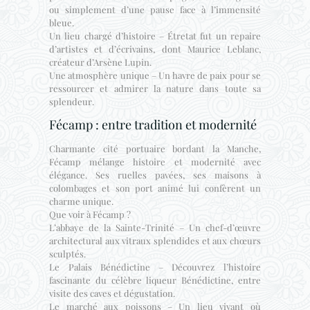
ou simplement d’une pause face à l’immensité
bleue.
Un lieu chargé d’histoire – Étretat fut un repaire
d’artistes et d’écrivains, dont Maurice Leblanc,
créateur d’Arsène Lupin.
Une atmosphère unique – Un havre de paix pour se
ressourcer et admirer la nature dans toute sa
splendeur.
Fécamp : entre tradition et modernité
Charmante cité portuaire bordant la Manche,
Fécamp mélange histoire et modernité avec
élégance. Ses ruelles pavées, ses maisons à
colombages et son port animé lui confèrent un
charme unique.
Que voir à Fécamp ?
L’abbaye de la Sainte-Trinité – Un chef-d’œuvre
architectural aux vitraux splendides et aux chœurs
sculptés.
Le Palais Bénédictine – Découvrez l’histoire
fascinante du célèbre liqueur Bénédictine, entre
visite des caves et dégustation.
Le marché aux poissons – Un lieu vivant où