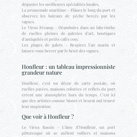
déguster les meilleures spécialités locales.
La promenade maritime – Flânez le long du port et
observez les bateaux de pêche bercés par les
vagues.
Le Vieux Fécamp – Déambulez dans un labyrinthe
de ruelles pleines de galeries d’art, boutiques
d’antiquités et petits cafés cosy.
Les plages de galets – Respirez l’air marin et
laissez-vous bercer par le bruit des vagues.
Honfleur : un tableau impressionniste
grandeur nature
Honfleur, c’est un décor de carte postale, où
ruelles pavées, maisons colorées et reflets du port
créent une atmosphère hors du temps. C’est ici
que des artistes comme Monet et Seurat ont trouvé
leur inspiration.
Que voir à Honfleur ?
Le Vieux Bassin – L’âme d’Honfleur, un port
pittoresque où se mêlent voiliers et maisons