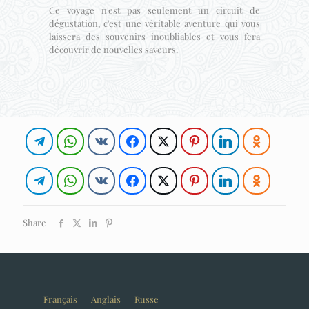
Ce voyage n'est pas seulement un circuit de
dégustation, c'est une véritable aventure qui vous
laissera des souvenirs inoubliables et vous fera
découvrir de nouvelles saveurs.
Share
Français
Anglais
Russe