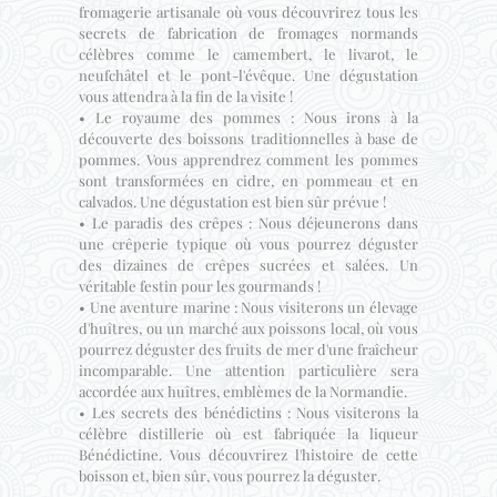
fromagerie artisanale où vous découvrirez tous les
secrets de fabrication de fromages normands
célèbres comme le camembert, le livarot, le
neufchâtel et le pont-l'évêque. Une dégustation
vous attendra à la fin de la visite !
• Le royaume des pommes : Nous irons à la
découverte des boissons traditionnelles à base de
pommes. Vous apprendrez comment les pommes
sont transformées en cidre, en pommeau et en
calvados. Une dégustation est bien sûr prévue !
• Le paradis des crêpes : Nous déjeunerons dans
une crêperie typique où vous pourrez déguster
des dizaines de crêpes sucrées et salées. Un
véritable festin pour les gourmands !
• Une aventure marine : Nous visiterons un élevage
d'huîtres, ou un marché aux poissons local, où vous
pourrez déguster des fruits de mer d'une fraîcheur
incomparable. Une attention particulière sera
accordée aux huîtres, emblèmes de la Normandie.
• Les secrets des bénédictins : Nous visiterons la
célèbre distillerie où est fabriquée la liqueur
Bénédictine. Vous découvrirez l'histoire de cette
boisson et, bien sûr, vous pourrez la déguster.