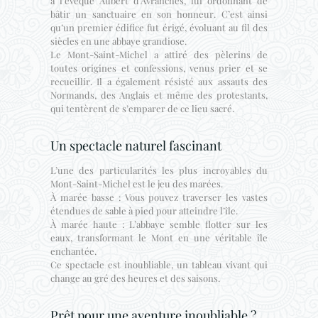
à l’évêque Aubert d’Avranches, lui ordonnant de
bâtir un sanctuaire en son honneur. C’est ainsi
qu’un premier édifice fut érigé, évoluant au fil des
siècles en une abbaye grandiose.
Le Mont-Saint-Michel a attiré des pèlerins de
toutes origines et confessions, venus prier et se
recueillir. Il a également résisté aux assauts des
Normands, des Anglais et même des protestants,
qui tentèrent de s’emparer de ce lieu sacré.
Un spectacle naturel fascinant
L’une des particularités les plus incroyables du
Mont-Saint-Michel est le jeu des marées.
À marée basse : Vous pouvez traverser les vastes
étendues de sable à pied pour atteindre l’île.
À marée haute : L’abbaye semble flotter sur les
eaux, transformant le Mont en une véritable île
enchantée.
Ce spectacle est inoubliable, un tableau vivant qui
change au gré des heures et des saisons.
Prêt pour une aventure inoubliable ?