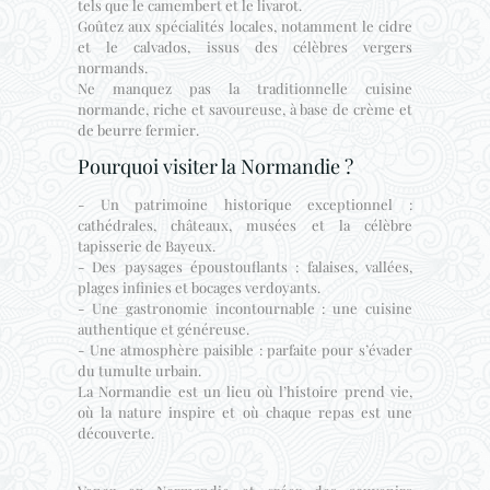
tels que le camembert et le livarot.
Goûtez aux spécialités locales, notamment le cidre
et le calvados, issus des célèbres vergers
normands.
Ne manquez pas la traditionnelle cuisine
normande, riche et savoureuse, à base de crème et
de beurre fermier.
Pourquoi visiter la Normandie ?
- Un patrimoine historique exceptionnel :
cathédrales, châteaux, musées et la célèbre
tapisserie de Bayeux.
- Des paysages époustouflants : falaises, vallées,
plages infinies et bocages verdoyants.
- Une gastronomie incontournable : une cuisine
authentique et généreuse.
- Une atmosphère paisible : parfaite pour s’évader
du tumulte urbain.
La Normandie est un lieu où l’histoire prend vie,
où la nature inspire et où chaque repas est une
découverte.