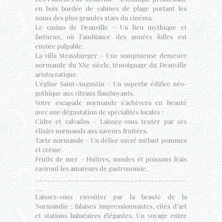
en bois bordée de cabines de plage portant les
noms des plus grandes stars du cinéma.
Le casino de Deauville – Un lieu mythique et
fastueux, où l’ambiance des années folles est
encore palpable.
La villa Strassburger – Une somptueuse demeure
normande du XXe siècle, témoignage du Deauville
aristocratique.
L’église Saint-Augustin – Un superbe édifice néo-
gothique aux vitraux flamboyants.
Votre escapade normande s’achèvera en beauté
avec une dégustation de spécialités locales :
Cidre et calvados – Laissez-vous tenter par ces
élixirs normands aux saveurs fruitées.
Tarte normande – Un délice sucré mêlant pommes
et crème.
Fruits de mer – Huîtres, moules et poissons frais
raviront les amateurs de gastronomie.
______________________________________
__
Laissez-vous envoûter par la beauté de la
Normandie : falaises impressionnantes, cités d’art
et stations balnéaires élégantes. Un voyage entre