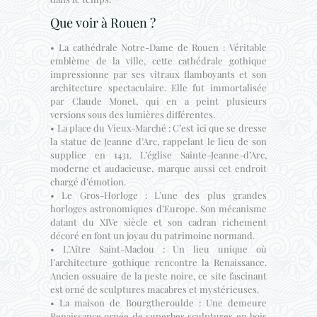
Que voir à Rouen ?
• La cathédrale Notre-Dame de Rouen : Véritable
emblème de la ville, cette cathédrale gothique
impressionne par ses vitraux flamboyants et son
architecture spectaculaire. Elle fut immortalisée
par Claude Monet, qui en a peint plusieurs
versions sous des lumières différentes.
• La place du Vieux-Marché : C’est ici que se dresse
la statue de Jeanne d’Arc, rappelant le lieu de son
supplice en 1431. L’église Sainte-Jeanne-d’Arc,
moderne et audacieuse, marque aussi cet endroit
chargé d’émotion.
• Le Gros-Horloge : L’une des plus grandes
horloges astronomiques d’Europe. Son mécanisme
datant du XIVe siècle et son cadran richement
décoré en font un joyau du patrimoine normand.
• L’Aître Saint-Maclou : Un lieu unique où
l’architecture gothique rencontre la Renaissance.
Ancien ossuaire de la peste noire, ce site fascinant
est orné de sculptures macabres et mystérieuses.
• La maison de Bourgtheroulde : Une demeure
Renaissance ornée de superbes sculptures en bois