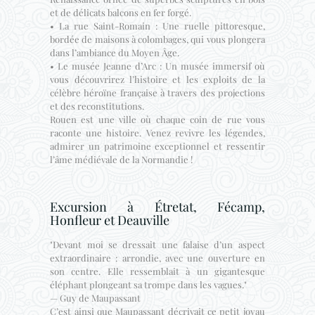
et de délicats balcons en fer forgé.
• La rue Saint-Romain : Une ruelle pittoresque,
bordée de maisons à colombages, qui vous plongera
dans l’ambiance du Moyen Âge.
• Le musée Jeanne d’Arc : Un musée immersif où
vous découvrirez l’histoire et les exploits de la
célèbre héroïne française à travers des projections
et des reconstitutions.
Rouen est une ville où chaque coin de rue vous
raconte une histoire. Venez revivre les légendes,
admirer un patrimoine exceptionnel et ressentir
l’âme médiévale de la Normandie !
Excursion à Étretat, Fécamp,
Honfleur et Deauville
"Devant moi se dressait une falaise d’un aspect
extraordinaire : arrondie, avec une ouverture en
son centre. Elle ressemblait à un gigantesque
éléphant plongeant sa trompe dans les vagues."
— Guy de Maupassant
C’est ainsi que Maupassant décrivait ce petit joyau