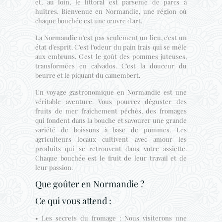
et, au loin, le littoral est parsemé de parcs à
huîtres. Bienvenue en Normandie, une région où
chaque bouchée est une œuvre d'art.
La Normandie n'est pas seulement un lieu, c'est un
état d'esprit. C'est l'odeur du pain frais qui se mêle
aux embruns. C'est le goût des pommes juteuses,
transformées en calvados. C'est la douceur du
beurre et le piquant du camembert.
Un voyage gastronomique en Normandie est une
véritable aventure. Vous pourrez déguster des
fruits de mer fraîchement pêchés, des fromages
qui fondent dans la bouche et savourer une grande
variété de boissons à base de pommes. Les
agriculteurs locaux cultivent avec amour les
produits qui se retrouvent dans votre assiette.
Chaque bouchée est le fruit de leur travail et de
leur passion.
Que goûter en Normandie ?
Ce qui vous attend :
• Les secrets du fromage : Nous visiterons une