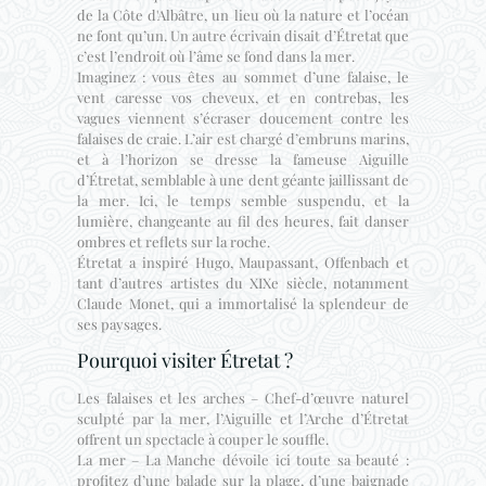
de la Côte d'Albâtre, un lieu où la nature et l’océan
ne font qu’un. Un autre écrivain disait d’Étretat que
c’est l’endroit où l’âme se fond dans la mer.
Imaginez : vous êtes au sommet d’une falaise, le
vent caresse vos cheveux, et en contrebas, les
vagues viennent s’écraser doucement contre les
falaises de craie. L’air est chargé d’embruns marins,
et à l’horizon se dresse la fameuse Aiguille
d’Étretat, semblable à une dent géante jaillissant de
la mer. Ici, le temps semble suspendu, et la
lumière, changeante au fil des heures, fait danser
ombres et reflets sur la roche.
Étretat a inspiré Hugo, Maupassant, Offenbach et
tant d’autres artistes du XIXe siècle, notamment
Claude Monet, qui a immortalisé la splendeur de
ses paysages.
Pourquoi visiter Étretat ?
Les falaises et les arches – Chef-d’œuvre naturel
sculpté par la mer, l’Aiguille et l’Arche d’Étretat
offrent un spectacle à couper le souffle.
La mer – La Manche dévoile ici toute sa beauté :
profitez d’une balade sur la plage, d’une baignade