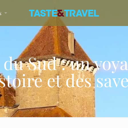
s
du Sud : un voy
istoire et des sav