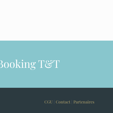
Booking T&T
CGU
|
Contact
|
Partenaires