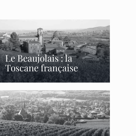
Le Beaujolais : la
Toscane française