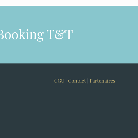
Booking T&T
CGU
|
Contact
|
Partenaires