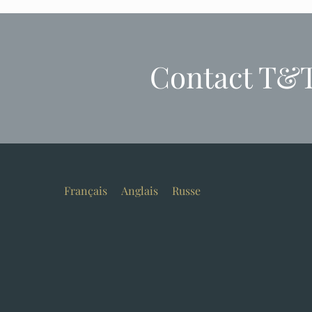
Contact T&
Français
Anglais
Russe