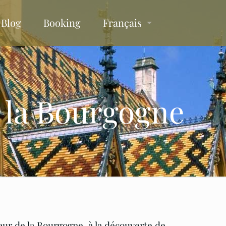
Blog
Booking
Français
e la Bourgogne
r de la Bourgogne, à la découverte de