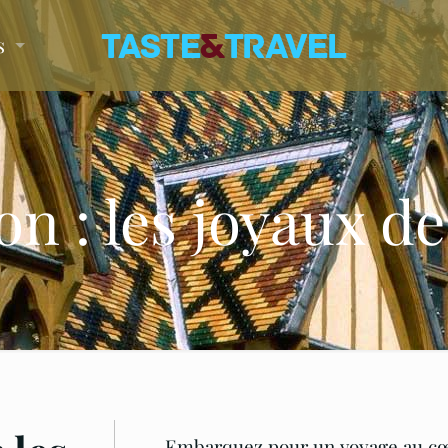
s
on : les joyaux d
Embarquez pour un voyage au cœu