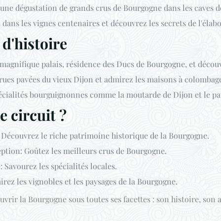
d'une dégustation de grands crus de Bourgogne dans les caves d
dans les vignes centenaires et découvrez les secrets de l'élab
t d'histoire
 magnifique palais, résidence des Ducs de Bourgogne, et décou
es rues pavées du vieux Dijon et admirez les maisons à colombag
cialités bourguignonnes comme la moutarde de Dijon et le pai
e circuit ?
 Découvrez le riche patrimoine historique de la Bourgogne.
eption: Goûtez les meilleurs crus de Bourgogne.
Savourez les spécialités locales.
rez les vignobles et les paysages de la Bourgogne.
vrir la Bourgogne sous toutes ses facettes : son histoire, son art