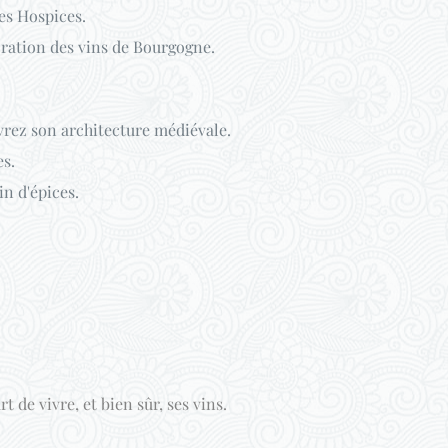
es Hospices.
oration des vins de Bourgogne.
vrez son architecture médiévale.
es.
n d'épices.
 de vivre, et bien sûr, ses vins.