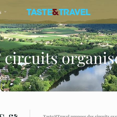
s
circuits organis
Taste&Travel propose des circuits excl