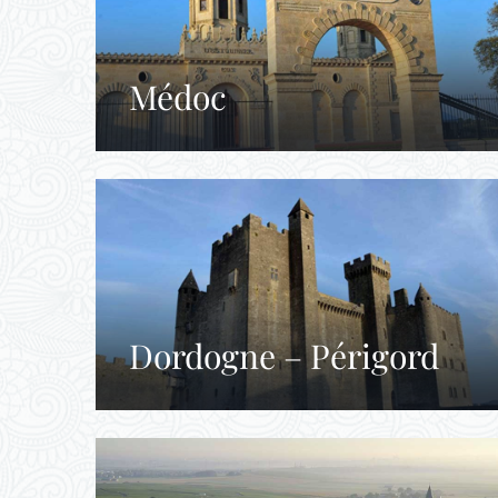
Médoc
Dordogne – Périgord