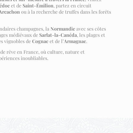
édoc
et de
Saint-Émilion
, partez en circuit
’Arcachon
ou à la recherche de truffes dans les forêts
endaires champagnes, la
Normandie
avec ses côtes
lages médiévaux de
Sarlat-la-Canéda
, les plages et
les vignobles de
Cognac
et de l’
Armagnac
.
t de rêve en France, où culture, nature et
ériences inoubliables.