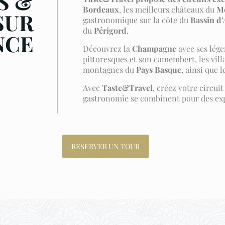
S &
Bordeaux
, les meilleurs châteaux du
M
SUR
gastronomique sur la côte du
Bassin d
du
Périgord
.
NCE
Découvrez la
Champagne
avec ses lég
pittoresques et son camembert, les vil
montagnes du
Pays Basque
, ainsi que 
Avec
Taste&Travel
, créez votre circui
gastronomie se combinent pour des exp
RESERVER UN TOUR