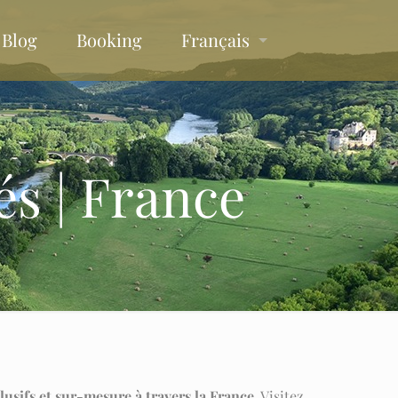
Blog
Booking
Français
és | France
usifs et sur-mesure à travers la France.
Visitez