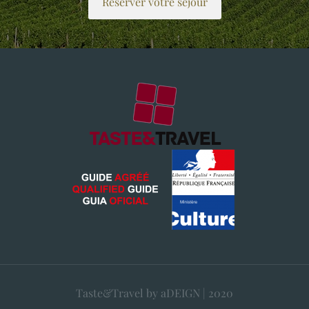
Réserver votre séjour
Taste&Travel by aDEIGN | 2020