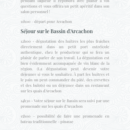
pendant laquelle il répondra avec plaisir à vos
questions et vous offrira un petit apéritif dans son
salon personnel !
11h00 – départ pour Arcachon
Séjour sur le Bassin d'Arcachon
12h00 - dégustation des huîtres les plus fraiches
directement dans un petit port ostréicole
authentique, chez le producteur qui se fera un
plaisir de parler de son travail. La dégustation est
bien évidemment accompagnée de vin blanc de la
région. (La dégustation peut devenir votre
déjeuner si vous le souhaitez. À part les huîtres et
le pain on peut commander du pâté, des crevettes
et des bulots) ou un déjeuner dans un restaurant
sur les quais d'Arcachon
14h30 - Votre séjour sur le Bassin sera suivi par une
promenade sur les quais d’Arcachon
15h00 – possibilité de faire une promenade en
bateau traditionnelle - pinasse