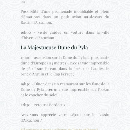
ou
Possibilité d’une promenade inoubliable et plein
d'émotions dans un petit avion au-dessus du
Bassin d'Arcachon.
16h00 - visite guidée en voiture dans la ville
d’hivers d’Arcachon
La Majestueuse Dune du Pyla
17h00 – ascension sur la Dune du Pyla, la plus haute
dune d'Europe (114 mètres), avec sa vue imprenable
de 360 ° sur l'océan, dans la forêt des Landes, le
banc d’Arguin et le Cap Ferret ;
19h30 - Dîner dans un restaurant sur les flanc de la
Dune dy Pyla avec une vue imprenable sur l'océan
et le coucher du soleil
22h30 – retour à Bordeaux
Avez-vous apprécié votre séjour sur le Bassin
d'Arcachon ?
Découvrez d'autres séjours de Taste & Travel