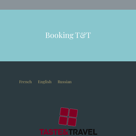
Booking T&T
French
English
Russian