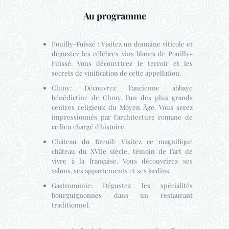
Au programme
Pouilly-Fuissé : Visitez un domaine viticole et
dégustez les célèbres vins blancs de Pouilly-
Fuissé. Vous découvrirez le terroir et les
secrets de vinification de cette appellation.
Cluny: Découvrez l'ancienne abbaye
bénédictine de Cluny, l'un des plus grands
centres religieux du Moyen Âge. Vous serez
impressionnés par l'architecture romane de
ce lieu chargé d'histoire.
Château du Breuil: Visitez ce magnifique
château du XVIIe siècle, témoin de l'art de
vivre à la française. Vous découvrirez ses
salons, ses appartements et ses jardins.
Gastronomie: Dégustez les spécialités
bourguignonnes dans un restaurant
traditionnel.