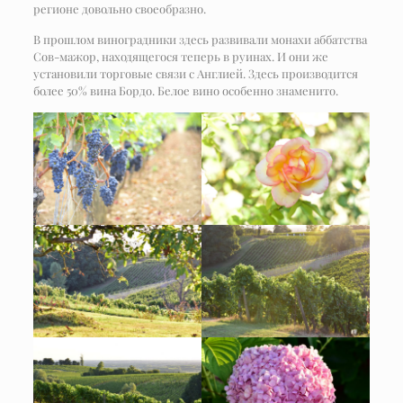
регионе довольно своеобразно.
В прошлом виноградники здесь развивали монахи аббатства
Сов-мажор, находящегося теперь в руинах. И они же
установили торговые связи с Англией. Здесь производится
более 50% вина Бордо. Белое вино особенно знаменито.