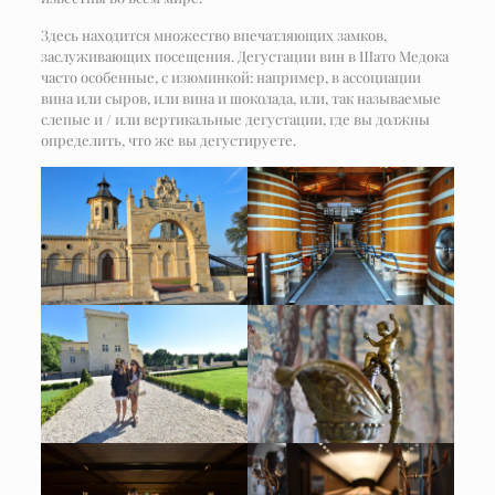
Здесь находится множество впечатляющих замков,
заслуживающих посещения. Дегустации вин в Шато Медока
часто особенные, с изюминкой: например, в ассоциации
вина или сыров, или вина и шоколада, или, так называемые
слепые и / или вертикальные дегустации, где вы должны
определить, что же вы дегустируете.