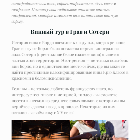
виноградников и замков, сориентироваться здесь совсем
непросто. Поэтому вот небольшое описание винных
направлений, которое поможет вам найти свою винную
дорогу.
Винный тур в Грав и Сотерн
История вина в Бордо восходит к 1 году н.э., когда в регионе
Грав к югу от Бордо была посажена первая виноградная
лоза. Сотерн (престижное белое сладкое вино) является
частью этой территории. Этот регион — не только колыбель
вин Бордо, но и единственное место сейчас, где вы можете
найти престижные классифицированные вина Крю Классе в
красном и в белом исполнении.
Если вы – не только любитель французских шато, но
интересуетесь также и историей, то здесь вы сможете
посетить несколько средневековых замков, с которыми вы
вернётесь далеко назад в прошлое. Некоторые из них
остались в своём соку с XIV века!