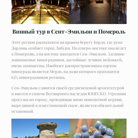
Винный тур в Сент-Эмильон и Помероль
Этот регион расположен на правом берегу Бордо, где река
Дордонь огибает город Либурн. На северо-востоке она ведет
к Померолю, а на востоке находится Сен-Эмильон. Здешние
живописные виноградники, достойные лучших пейзажей,
очень компактны. Наиболее распространенным сортом
винограда является Мерло, на долю которого приходится
65% виноградников региона.
Сен-Эмильон славится своей средневековой архитектурой
и внесен в список Всемирного наследия ЮНЕСКО. Утренняя
прогулка по городу, проходящая мимо монолитной церкви,
вырезанной в известняковой скале, является обязательной
остановкой.