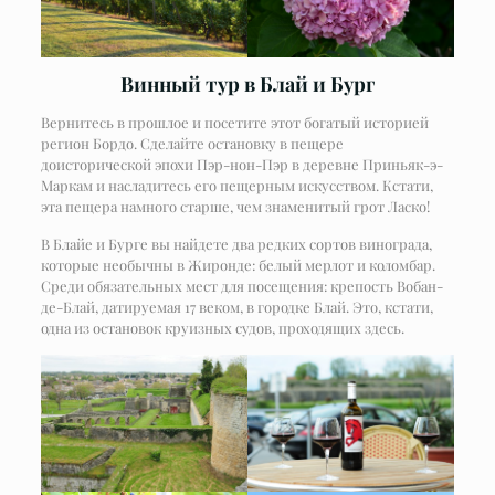
Винный тур в Блай и Бург
Вернитесь в прошлое и посетите этот богатый историей
регион Бордо. Сделайте остановку в пещере
доисторической эпохи Пэр-нон-Пэр в деревне Приньяк-э-
Маркам и насладитесь его пещерным искусством. Кстати,
эта пещера намного старше, чем знаменитый грот Ласко!
В Блайе и Бурге вы найдете два редких сортов винограда,
которые необычны в Жиронде: белый мерлот и коломбар.
Среди обязательных мест для посещения: крепость Вобан-
де-Блай, датируемая 17 веком, в городке Блай. Это, кстати,
одна из остановок круизных судов, проходящих здесь.