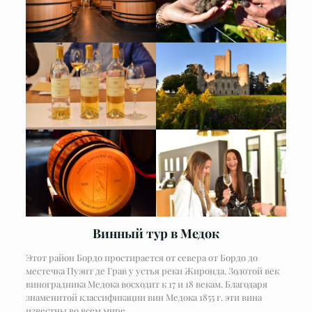
Винный тур в Медок
Этот район Бордо простирается от севера от Бордо до
местечка Пуэнт де Грав у устья реки Жиронда. Золотой век
виноградника Медока восходит к 17 и 18 векам. Благодаря
знаменитой классификации вин Медока 1855 г. эти вина
известны во всем мире.