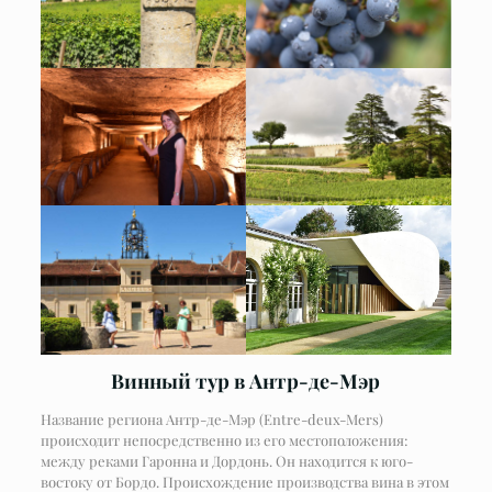
Винный тур в Антр-де-Мэр
Название региона Антр-де-Мэр (Entre-deux-Mers)
происходит непосредственно из его местоположения:
между реками Гаронна и Дордонь. Он находится к юго-
востоку от Бордо. Происхождение производства вина в этом