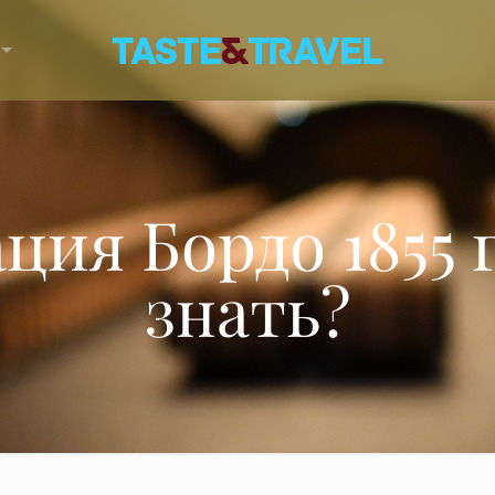
ия Бордо 1855 
знать?