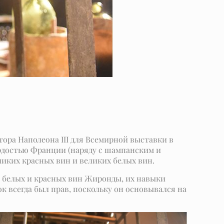
атора Наполеона III для Всемирной выставки в
ордостью Франции (наряду с шампанским и
еликих красных вин и великих белых вин.
я белых и красных вин Жиронды, их навыки
к всегда был прав, поскольку он основывался на