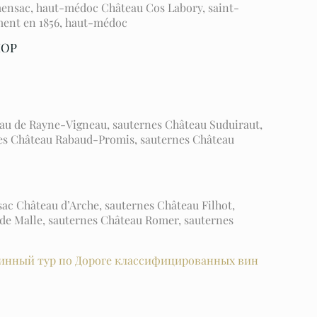
mensac, haut-médoc Château Cos Labory, saint-
ement en 1856, haut-médoc
ИОР
eau de Rayne-Vigneau, sauternes Château Suduiraut,
nes Château Rabaud-Promis, sauternes Château
ac Château d’Arche, sauternes Château Filhot,
 de Malle, sauternes Château Romer, sauternes
инный тур по Дороге классифицированных вин