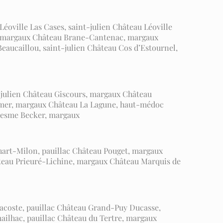
oville Las Cases, saint-julien Château Léoville
s, margaux Château Brane-Cantenac, margaux
aucaillou, saint-julien Château Cos d’Estournel,
-julien Château Giscours, margaux Château
mer, margaux Château La Lagune, haut-médoc
lesme Becker, margaux
uhart-Milon, pauillac Château Pouget, margaux
teau Prieuré-Lichine, margaux Château Marquis de
Lacoste, pauillac Château Grand-Puy Ducasse,
ilhac, pauillac Château du Tertre, margaux