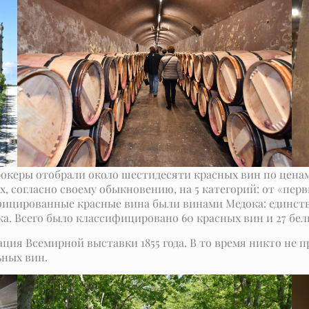
Брокеры отобрали около шестидесяти красных вин по цена
, согласно своему обыкновению, на 5 категорий: от «первы
фицированные красные вина были винами Медока: единст
а. Всего было классифицировано 60 красных вин и 27 бел
ция Всемирной выставки 1855 года. В то время никто не п
ьных вин.