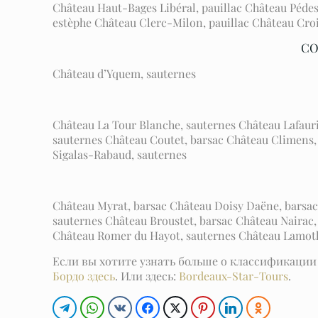
Château Haut-Bages Libéral, pauillac Château Péde
estèphe Château Clerc-Milon, pauillac Château Cro
СО
Château d’Yquem, sauternes
Château La Tour Blanche, sauternes Château Lafaur
sauternes Château Coutet, barsac Château Climens,
Sigalas-Rabaud, sauternes
Château Myrat, barsac Château Doisy Daëne, barsac
sauternes Château Broustet, barsac Château Nairac,
Château Romer du Hayot, sauternes Château Lamoth
Если вы хотите узнать больше о классификации 
Бордо здесь
. Или здесь:
Bordeaux-Star-Tours
.