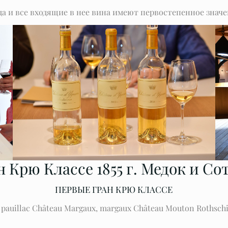
да и все входящие в нее вина имеют первостепенное значен
н Крю Классе 1855 г. Медок и Со
ПЕРВЫЕ ГРАН КРЮ КЛАССЕ
r, pauillac Château Margaux, margaux Château Mouton Rothschi