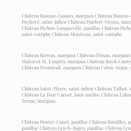
Château Rauzan-Gassies, margaux Château Rauzan-Ség
Poyferré, saint-julien Château Durfort-Vivens, m
Château Pichon-Longueville, pauillac Château Picho
saint-estèphe Château Montrose, saint-estèphe
Château Kirwan, margaux Château d’Issan, margaux 
Malescot St. Exupéry, margaux Château Boyd-Cant
Château Desmirail, margaux Château Calon-Ségur, 
Château Saint-Pierre, saint-julien Château Talbot,
Château La Tour Carnet, haut-médoc Château Lafon-
Terme, margaux
Château Pontet-Canet, pauillac Château Batailley, 
pauillac Château Lynch-Bages, pauillac Château Ly