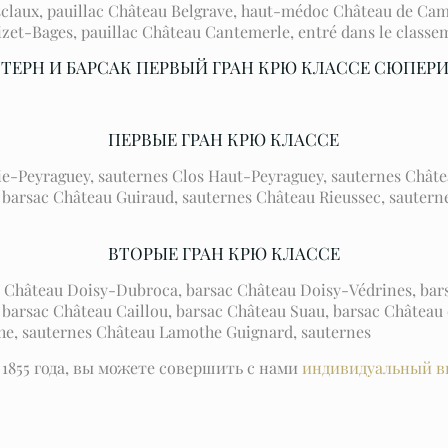
sclaux, pauillac Château Belgrave, haut-médoc Château de Ca
izet-Bages, pauillac Château Cantemerle, entré dans le class
ТЕРН И БАРСАК ПЕРВЫЙ ГРАН КРЮ КЛАССЕ СЮПЕР
ПЕРВЫЕ ГРАН КРЮ КЛАССЕ
ie-Peyraguey, sauternes Clos Haut-Peyraguey, sauternes Chât
 barsac Château Guiraud, sauternes Château Rieussec, sauter
ВТОРЫЕ ГРАН КРЮ КЛАССЕ
 Château Doisy-Dubroca, barsac Château Doisy-Védrines, bars
 barsac Château Caillou, barsac Château Suau, barsac Château
e, sauternes Château Lamothe Guignard, sauternes
1855 года, вы можете совершить с нами
индивидуальный в