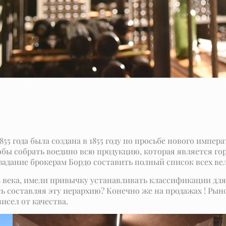
55 года была создана в 1855 году по просьбе нового импер
тобы собрать воедино всю продукцию, которая является г
л задание брокерам Бордо составить полный список всех в
18 века, имели привычку устанавливать классификации дл
 составляя эту иерархию? Конечно же на продажах ! Рыно
исел от качества.