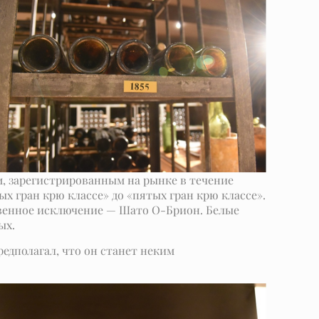
м, зарегистрированным на рынке в течение
х гран крю классе» до «пятых гран крю классе».
венное исключение — Шато О-Брион. Белые
ых.
редполагал, что он станет неким