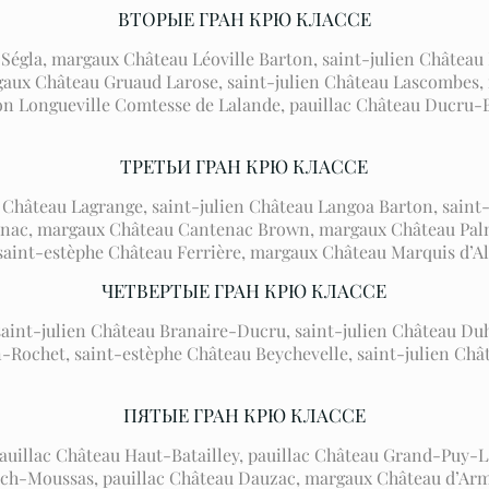
ВТОРЫЕ ГРАН КРЮ КЛАССЕ
la, margaux Château Léoville Barton, saint-julien Château Lé
argaux Château Gruaud Larose, saint-julien Château Lascombe
n Longueville Comtesse de Lalande, pauillac Château Ducru-Be
ТРЕТЬИ ГРАН КРЮ КЛАССЕ
Château Lagrange, saint-julien Château Langoa Barton, saint
enac, margaux Château Cantenac Brown, margaux Château Pal
saint-estèphe Château Ferrière, margaux Château Marquis d’A
ЧЕТВЕРТЫЕ ГРАН КРЮ КЛАССЕ
 saint-julien Château Branaire-Ducru, saint-julien Château D
Rochet, saint-estèphe Château Beychevelle, saint-julien Châ
ПЯТЫЕ ГРАН КРЮ КЛАССЕ
pauillac Château Haut-Batailley, pauillac Château Grand-Puy-
nch-Moussas, pauillac Château Dauzac, margaux Château d’Arma