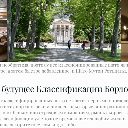
а необратима, поэтому все классифицированные шато явл
, а затем быстро добавленное, и Шато Мутон Ротшильд, ко
 будущее Классификации Бордо 1
сят классифицированных шато остаются верными определ
и с тех пор многое изменилось: некоторые виноградники
дали их банкам или страховым компаниям, рынок скоррект
Классификации уже долгое время является любимым заня
еще авторитетнее, чем когда-либо.