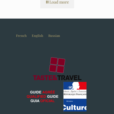
Load more
French
English
Russian