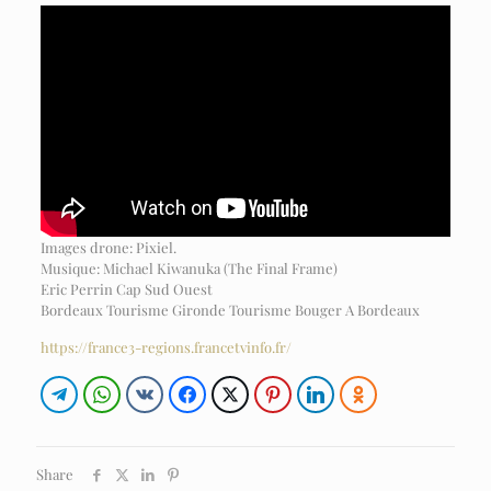
Images drone: Pixiel.
Musique: Michael Kiwanuka (The Final Frame)
Eric Perrin Cap Sud Ouest
Bordeaux Tourisme Gironde Tourisme Bouger A Bordeaux
https://france3-regions.francetvinfo.fr/
Share