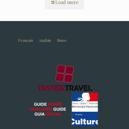
Load more
Français
Anglais
Russe