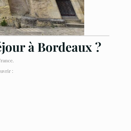
éjour à Bordeaux ?
France.
uvrir :