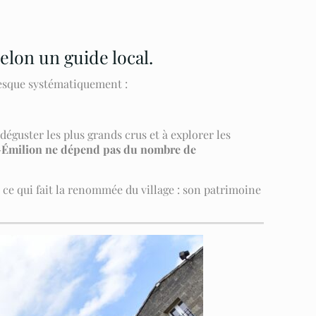
elon un guide local.
esque systématiquement :
déguster les plus grands crus et à explorer les
nt-Émilion ne dépend pas du nombre de
t ce qui fait la renommée du village : son patrimoine